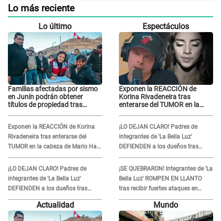
Lo más reciente
Lo último
Espectáculos
Familias afectadas por sismo
Exponen la REACCIÓN de
en Junín podrán obtener
Korina Rivadeneira tras
títulos de propiedad tras
enterarse del TUMOR en la
importante acuerdo de Cofopri
cabeza de Mario Hart: "Ella
estaba muy..."
Exponen la REACCIÓN de Korina
¡LO DEJAN CLARO! Padres de
Rivadeneira tras enterarse del
integrantes de 'La Bella Luz'
TUMOR en la cabeza de Mario Hart:
DEFIENDEN a los dueños tras
"Ella estaba muy..."
denuncia: “Nunca vimos nada...”
¡LO DEJAN CLARO! Padres de
¡SE QUEBRARON! Integrantes de 'La
integrantes de 'La Bella Luz'
Bella Luz' ROMPEN EN LLANTO
DEFIENDEN a los dueños tras
tras recibir fuertes ataques en
denuncia: “Nunca vimos nada...”
redes por DENUNCIA de acoso
Actualidad
Mundo
contra Naldy Saldaña