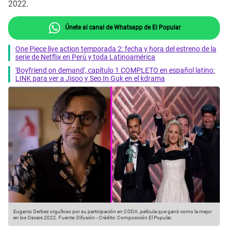
2022.
Únete al canal de Whatsapp de El Popular
One Piece live action temporada 2: fecha y hora del estreno de la
serie de Netflix en Perú y toda Latinoamérica
'Boyfriend on demand', capítulo 1 COMPLETO en español latino:
LINK para ver a Jisoo y Seo In Guk en el kdrama
Eugenio Derbez orgulloso por su participación en CODA, película que ganó como la mejor
en los Oscars 2022.
Fuente: Difusión
-
Crédito: Composición El Popular.