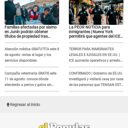
Familias afectadas por sismo
La PEOR NOTICIA para
en Junín podrán obtener
inmigrantes | Nueva York
títulos de propiedad tras
permitirá que agentes del ICE
importante acuerdo de Cofopri
si puedan CUBRIRSE EL
ROSTRO
Atención médica GRATUTITA este 8
TERROR PARA INMIGRANTES
de agosto: revisa el lugar y los
LEGALES E ILEGALES EN EE.UU. |
servicios disponibles
ICE aumenta operativos y arrestos
a extranjeros en aeropuertos
Campaña veterinaria GRATIS este
CONFIRMADO | Gobierno de EE.UU.
11 de agosto: conoce dónde
investigará y visitará casa por casa
atenderán a perros y gatos sin
de las personas que TENGAN ESTE
costo
TRABAJO
Regresar al inicio