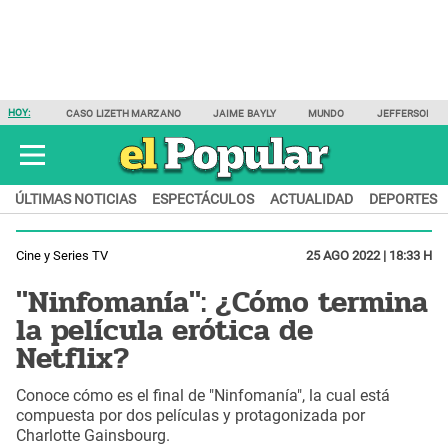
HOY:
CASO LIZETH MARZANO
JAIME BAYLY
MUNDO
JEFFERSON F
ÚLTIMAS NOTICIAS
ESPECTÁCULOS
ACTUALIDAD
DEPORTES
Cine y Series TV
25 AGO 2022 | 18:33 H
"Ninfomanía": ¿Cómo termina
la película erótica de
Netflix?
Conoce cómo es el final de "Ninfomanía", la cual está
compuesta por dos películas y protagonizada por
Charlotte Gainsbourg.