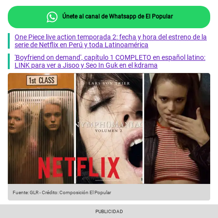
Únete al canal de Whatsapp de El Popular
One Piece live action temporada 2: fecha y hora del estreno de la
serie de Netflix en Perú y toda Latinoamérica
'Boyfriend on demand', capítulo 1 COMPLETO en español latino:
LINK para ver a Jisoo y Seo In Guk en el kdrama
Fuente: GLR
-
Crédito: Composición El Popular