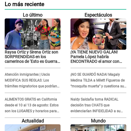
Lo más reciente
Lo último
Espectáculos
Raysa Ortiz y Sirena Ortiz son
¡YA TIENE NUEVO GALÁN!
SORPRENDIDAS en los
Pamela López habría
camerinos de ‘Esto es Guerra’
ENCONTRADO el amor con
tras FUERTE
joven empresario y Pati Lorena
ENFRENTAMIENTO con
la ECHA en VIVO
Atención inmigrantes | Uscis
¡NO SE GUARDÓ NADA! Magaly
Gabriel Moisés: “Gracias”
MODIFICA SUS REGLAS: Los
Medina TILDA a Milett Figueroa de
trámites migratorios que podrían
“mosquita muerta” y cuestiona su
necesitar tu prueba de ADN
RECONCILIACIÓN con Marcelo
Tinelli en TV argentina
ALIMENTOS GRATIS en California
Naldy Saldaña toma RADICAL
desde el 10 al 13 de agosto: Estos
decisión tras CHATS que
son los LUGARES y horarios para
evidenciarían INFIDELIDAD a su
recibir la ayuda
novio con animador de 'La Bella
Actualidad
Mundo
Luz': "Un día..."