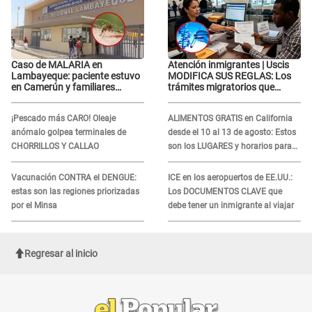
Caso de MALARIA en
Atención inmigrantes | Uscis
Lambayeque: paciente estuvo
MODIFICA SUS REGLAS: Los
en Camerún y familiares
trámites migratorios que
denuncian demora en
podrían necesitar tu prueba de
tratamiento
ADN
¡Pescado más CARO! Oleaje
ALIMENTOS GRATIS en California
anómalo golpea terminales de
desde el 10 al 13 de agosto: Estos
CHORRILLOS Y CALLAO
son los LUGARES y horarios para
recibir la ayuda
Vacunación CONTRA el DENGUE:
ICE en los aeropuertos de EE.UU.:
estas son las regiones priorizadas
Los DOCUMENTOS CLAVE que
por el Minsa
debe tener un inmigrante al viajar
Regresar al inicio