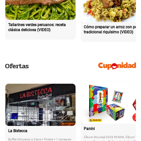
Tallarines verdes peruanos: receta
Cómo preparar un arroz con poll
clásica deliciosa (VIDEO)
tradicional riquísimo (VIDEO)
Ofertas
Panini
La Bistecca
Álbum Mundial 2026 PANINI: Álbum Tap
Buffet Almuerzo o Cena + Postre + 1 Ice tea en