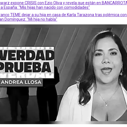
warz expone CRISIS con Ezio Oliva y revela que están en BANCARROTA
 España: "Mis hijas han nacido con comodidades"
anco TEME dejar a su hija en casa de Karla Tarazona tras polémica con
ian Domínguez: "Mi hija no habla"