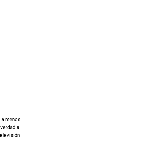
n a menos
 verdad a
elevisión