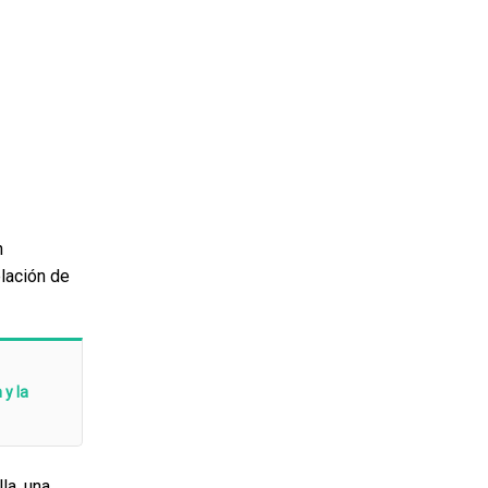
n
elación de
y la
la, una