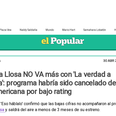
Plaza Vea
Naldy Saldaña
Mundo
Mario Hart
Samahara Lobatón
H
s
30 ABR 2
a Llosa NO VA más con 'La verdad a
': programa habría sido cancelado de
ricana por bajo rating
 'Eso háblalo' confirmó que las bajas cifras no acompañaron al 
osa
y saldrá del aire a menos de 3 meses de su estreno.