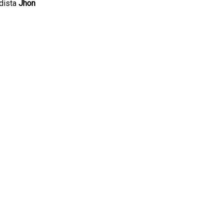
odista
Jhon