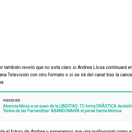
or también reveló que no está claro si Andrea Llosa continuará e
na Televisión con otro formato o si se irá del canal tras la canc
a.
PUEDES VER:
Abencia Meza a un paso de la LIBERTAD: TC toma DRÁSTICA decisión 
'Reina de las Parranditas' ABANDONARÍA el penal Santa Mónica
la el futuro de Andrea y esperamos que una profesional como el