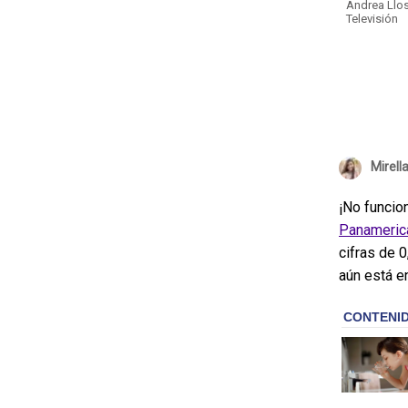
Andrea Llos
Televisión
Mirell
¡No funcio
Panamerica
cifras de 0
aún está en