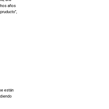
chos años
pruducto”,
 se están
idiendo