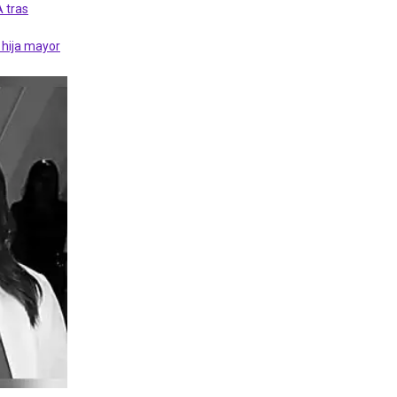
 tras
 hija mayor