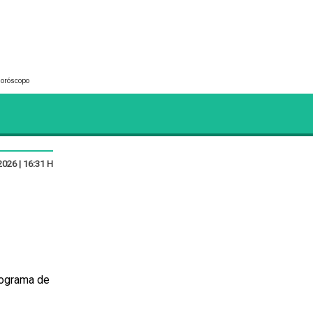
oróscopo
026 | 16:31 H
programa de