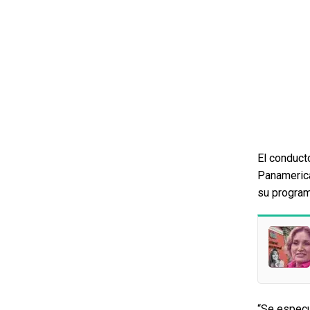
El conduct
Panamerica
su program
“Se especu