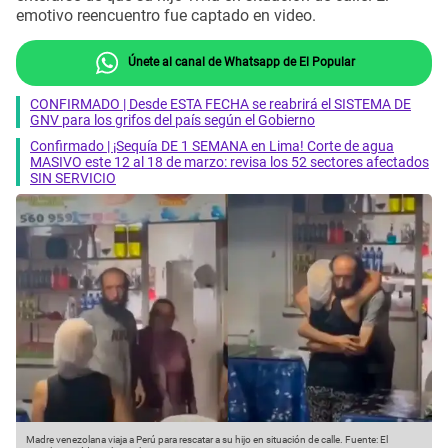
emotivo reencuentro fue captado en video.
Únete al canal de Whatsapp de El Popular
CONFIRMADO | Desde ESTA FECHA se reabrirá el SISTEMA DE
GNV para los grifos del país según el Gobierno
Confirmado | ¡Sequía DE 1 SEMANA en Lima! Corte de agua
MASIVO este 12 al 18 de marzo: revisa los 52 sectores afectados
SIN SERVICIO
Madre venezolana viaja a Perú para rescatar a su hijo en situación de calle.
Fuente: El