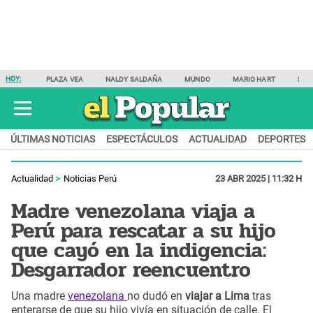
HOY:
PLAZA VEA
NALDY SALDAÑA
MUNDO
MARIO HART
SAM
ÚLTIMAS NOTICIAS
ESPECTÁCULOS
ACTUALIDAD
DEPORTES
Actualidad
Noticias Perú
23 ABR 2025 | 11:32 H
Madre venezolana viaja a
Perú para rescatar a su hijo
que cayó en la indigencia:
Desgarrador reencuentro
Una madre
venezolana
no dudó en
viajar a Lima
tras
enterarse de que su hijo vivía en situación de calle. El