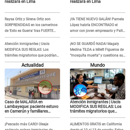
realizará en Lima
realizará en Lima
Raysa Ortiz y Sirena Ortiz son
¡YA TIENE NUEVO GALÁN! Pamela
SORPRENDIDAS en los camerinos
López habría ENCONTRADO el
de ‘Esto es Guerra’ tras FUERTE
amor con joven empresario y Pati
ENFRENTAMIENTO con Gabriel
Lorena la ECHA en VIVO
Moisés: “Gracias”
Atención inmigrantes | Uscis
¡NO SE GUARDÓ NADA! Magaly
MODIFICA SUS REGLAS: Los
Medina TILDA a Milett Figueroa de
trámites migratorios que podrían
“mosquita muerta” y cuestiona su
necesitar tu prueba de ADN
RECONCILIACIÓN con Marcelo
Actualidad
Mundo
Tinelli en TV argentina
Caso de MALARIA en
Atención inmigrantes | Uscis
Lambayeque: paciente estuvo
MODIFICA SUS REGLAS: Los
en Camerún y familiares
trámites migratorios que
denuncian demora en
podrían necesitar tu prueba de
tratamiento
ADN
¡Pescado más CARO! Oleaje
ALIMENTOS GRATIS en California