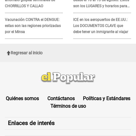
anómalo golpea terminales de
desde el 10 al 13 de agosto: Estos
CHORRILLOS Y CALLAO
son los LUGARES y horarios para
recibir la ayuda
Vacunación CONTRA el DENGUE:
ICE en los aeropuertos de EE.UU.:
estas son las regiones priorizadas
Los DOCUMENTOS CLAVE que
por el Minsa
debe tener un inmigrante al viajar
Regresar al inicio
Quiénes somos
Contáctanos
Políticas y Estándares
Términos de uso
Enlaces de interés