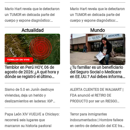
con él: "Muy triste..."
con él: "Muy triste..."
Mario Hart revela que le detectaron
Mario Hart revela que le detectaron
un TUMOR en delicada parte del
un TUMOR en delicada parte del
cuerpo y expone diagnóstico:
cuerpo y expone diagnóstico:
"Dolores muy fuertes..."
"Dolores muy fuertes..."
Actualidad
Mundo
Temblor en Perú HOY, 06 de
¿Tu familiar es un beneficiario
agosto de 2026: ¿A qué hora y
del Seguro Social o Medicare
dónde se registró el último
en EE.UU.? Así debes informar
sismo, según IGP?
sobre su muerte para EVITAR
COBROS
Sismo de 5.0 en Junín destruye
ALERTA CLIENTES DE WALMART |
viviendas, deja un herido y
FDA anunció el RETIRO DE
deslizamientos en laderas: IGP
PRODUCTO por ser un RIESGO
alerta sobre posibles réplicas
MORTAL para consumidores: ¿Cuál
es?
Papa León XIV VUELVE a Chiclayo:
Terror para inmigrantes
recorrerá seis lugares que
indocumentados | Hombre fallece
marcaron su historia pastoral
en centro de detención del ICE tras