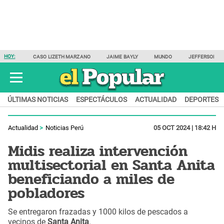
HOY:
CASO LIZETH MARZANO
JAIME BAYLY
MUNDO
JEFFERSON F
ÚLTIMAS NOTICIAS
ESPECTÁCULOS
ACTUALIDAD
DEPORTES
Actualidad
Noticias Perú
05 OCT 2024 | 18:42 H
Midis realiza intervención
multisectorial en Santa Anita
beneficiando a miles de
pobladores
Se entregaron frazadas y 1000 kilos de pescados a
vecinos de
Santa Anita
.