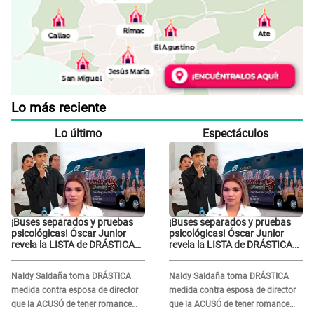
Lo más reciente
Lo último
Espectáculos
¡Buses separados y pruebas
¡Buses separados y pruebas
psicológicas! Óscar Junior
psicológicas! Óscar Junior
revela la LISTA de DRÁSTICAS
revela la LISTA de DRÁSTICAS
medidas para prevenir acoso
medidas para prevenir acoso
en 'La Bella Luz' tras caso
en 'La Bella Luz' tras caso
Naldy Saldaña toma DRÁSTICA
Naldy Saldaña toma DRÁSTICA
Naldy Saldaña
Naldy Saldaña
medida contra esposa de director
medida contra esposa de director
que la ACUSÓ de tener romance
que la ACUSÓ de tener romance