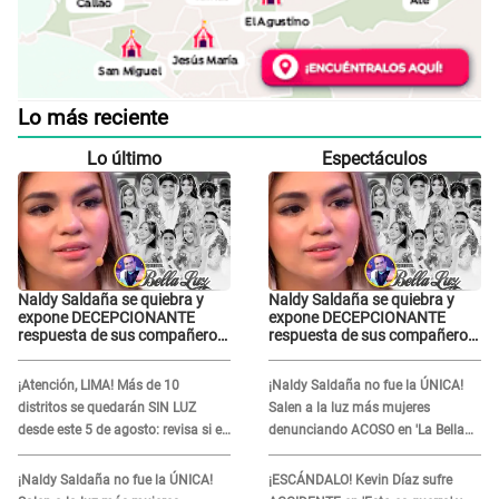
Lo más reciente
Lo último
Espectáculos
Naldy Saldaña se quiebra y
Naldy Saldaña se quiebra y
expone DECEPCIONANTE
expone DECEPCIONANTE
respuesta de sus compañeros
respuesta de sus compañeros
de La Bella Luz tras sufrir
de La Bella Luz tras sufrir
agresión: "Sabían lo que
agresión: "Sabían lo que
¡Atención, LIMA! Más de 10
¡Naldy Saldaña no fue la ÚNICA!
pasaba"
pasaba"
distritos se quedarán SIN LUZ
Salen a la luz más mujeres
desde este 5 de agosto: revisa si el
denunciando ACOSO en 'La Bella
tuyo está en la lista
Luz' por parte de director
¡Naldy Saldaña no fue la ÚNICA!
¡ESCÁNDALO! Kevin Díaz sufre