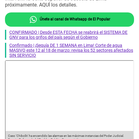
próximamente. AQUÍ los detalles.
Únete al canal de Whatsapp de El Popular
CONFIRMADO | Desde ESTA FECHA se reabrirá el SISTEMA DE
GNV para los grifos del país según el Gobierno
Confirmado | ¡Sequía DE 1 SEMANA en Lima! Corte de agua
MASIVO este 12 al 18 de marzo: revisa los 52 sectores afectados
SIN SERVICIO
Caso 'Chibolín' ha encendido las alarmas en las máximas instancias del Poder Judicial.