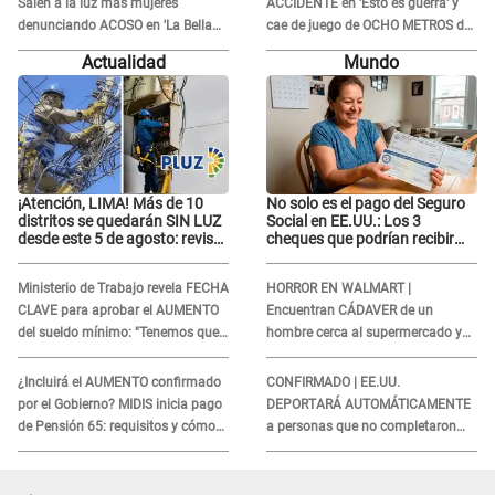
Salen a la luz más mujeres
ACCIDENTE en 'Esto es guerra' y
denunciando ACOSO en 'La Bella
cae de juego de OCHO METROS de
Luz' por parte de director
altura: "La colchoneta se rompe..."
Actualidad
Mundo
¡Atención, LIMA! Más de 10
No solo es el pago del Seguro
distritos se quedarán SIN LUZ
Social en EE.UU.: Los 3
desde este 5 de agosto: revisa
cheques que podrían recibir
si el tuyo está en la lista
millones de personas en
agosto
Ministerio de Trabajo revela FECHA
HORROR EN WALMART |
CLAVE para aprobar el AUMENTO
Encuentran CÁDAVER de un
del sueldo mínimo: "Tenemos que
hombre cerca al supermercado y
activar..."
esto reveló la autopsia que le
realizaron
¿Incluirá el AUMENTO confirmado
CONFIRMADO | EE.UU.
por el Gobierno? MIDIS inicia pago
DEPORTARÁ AUTOMÁTICAMENTE
de Pensión 65: requisitos y cómo
a personas que no completaron
obtener el beneficio economico
este formulario clave