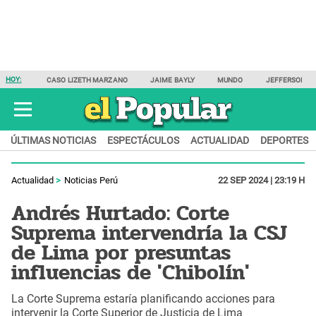
HOY:
CASO LIZETH MARZANO
JAIME BAYLY
MUNDO
JEFFERSON F
ÚLTIMAS NOTICIAS
ESPECTÁCULOS
ACTUALIDAD
DEPORTES
Actualidad
Noticias Perú
22 SEP 2024 | 23:19 H
Andrés Hurtado: Corte
Suprema intervendría la CSJ
de Lima por presuntas
influencias de 'Chibolín'
La Corte Suprema estaría planificando acciones para
intervenir la Corte Superior de Justicia de Lima