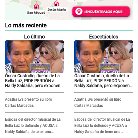
Lo más reciente
Lo último
Espectáculos
Óscar Custodio, dueño de La
Óscar Custodio, dueño de La
Bella Luz, PIDE PERDÓN a
Bella Luz, PIDE PERDÓN a
Naldy Saldaña, pero exponen
Naldy Saldaña, pero exponen
audio donde le reclama por
audio donde le reclama por
VIDEOS: "No hay necesidad de
VIDEOS: "No hay necesidad de
Agatha Lys presentó su libro
Agatha Lys presentó su libro
grabar"
grabar"
Cartas Marcadas
Cartas Marcadas
Esposa del director musical de La
Esposa del director musical de La
Bella Luz lo defiende y ACUSA a
Bella Luz lo defiende y ACUSA a
Naldy Saldaña de tener una
Naldy Saldaña de tener una