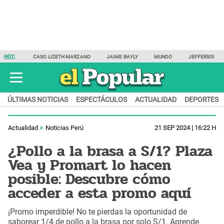
HOY:
CASO LIZETH MARZANO
JAIME BAYLY
MUNDO
JEFFERSON F
ÚLTIMAS NOTICIAS
ESPECTÁCULOS
ACTUALIDAD
DEPORTES
Actualidad
Noticias Perú
21 SEP 2024 | 16:22 H
¿Pollo a la brasa a S/1? Plaza
Vea y Promart lo hacen
posible: Descubre cómo
acceder a esta promo aquí
¡Promo imperdible! No te pierdas la oportunidad de
saborear 1/4 de pollo a la brasa por solo S/1. Aprende