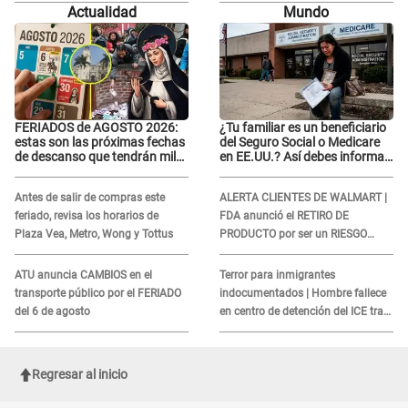
relación con él y otros integrantes
relación con él y otros integrantes
Actualidad
Mundo
FERIADOS de AGOSTO 2026:
¿Tu familiar es un beneficiario
estas son las próximas fechas
del Seguro Social o Medicare
de descanso que tendrán miles
en EE.UU.? Así debes informar
de peruanos
sobre su muerte para EVITAR
COBROS
Antes de salir de compras este
ALERTA CLIENTES DE WALMART |
feriado, revisa los horarios de
FDA anunció el RETIRO DE
Plaza Vea, Metro, Wong y Tottus
PRODUCTO por ser un RIESGO
MORTAL para consumidores: ¿Cuál
es?
ATU anuncia CAMBIOS en el
Terror para inmigrantes
transporte público por el FERIADO
indocumentados | Hombre fallece
del 6 de agosto
en centro de detención del ICE tras
sufrir una "emergencia médica"
Regresar al inicio