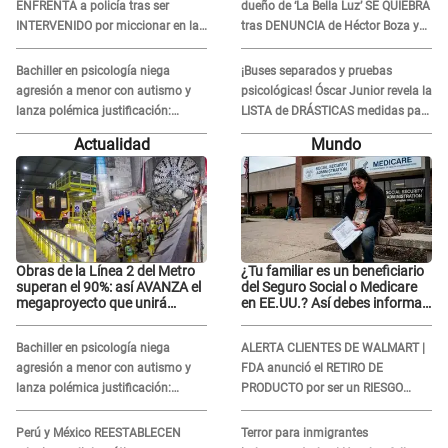
ENFRENTA a policía tras ser
dueño de ‘La Bella Luz’ SE QUIEBRA
INTERVENIDO por miccionar en la
tras DENUNCIA de Héctor Boza y
vía pública: “Lo hice por necesidad”
ARREMETE contra Claudia Salazar
Bachiller en psicología niega
¡Buses separados y pruebas
agresión a menor con autismo y
psicológicas! Óscar Junior revela la
lanza polémica justificación:
LISTA de DRÁSTICAS medidas para
"Defenderme ante..."
prevenir acoso en 'La Bella Luz' tras
Actualidad
Mundo
caso Naldy Saldaña
Obras de la Línea 2 del Metro
¿Tu familiar es un beneficiario
superan el 90%: así AVANZA el
del Seguro Social o Medicare
megaproyecto que unirá
en EE.UU.? Así debes informar
Callao y Ate
sobre su muerte para EVITAR
COBROS
Bachiller en psicología niega
ALERTA CLIENTES DE WALMART |
agresión a menor con autismo y
FDA anunció el RETIRO DE
lanza polémica justificación:
PRODUCTO por ser un RIESGO
"Defenderme ante..."
MORTAL para consumidores: ¿Cuál
es?
Perú y México REESTABLECEN
Terror para inmigrantes