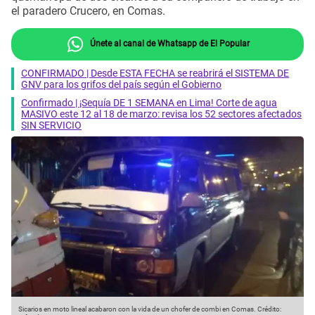
el paradero Crucero, en Comas.
Únete al canal de Whatsapp de El Popular
CONFIRMADO | Desde ESTA FECHA se reabrirá el SISTEMA DE
GNV para los grifos del país según el Gobierno
Confirmado | ¡Sequía DE 1 SEMANA en Lima! Corte de agua
MASIVO este 12 al 18 de marzo: revisa los 52 sectores afectados
SIN SERVICIO
Sicarios en moto lineal acabaron con la vida de un chofer de combi en Comas.
Crédito: