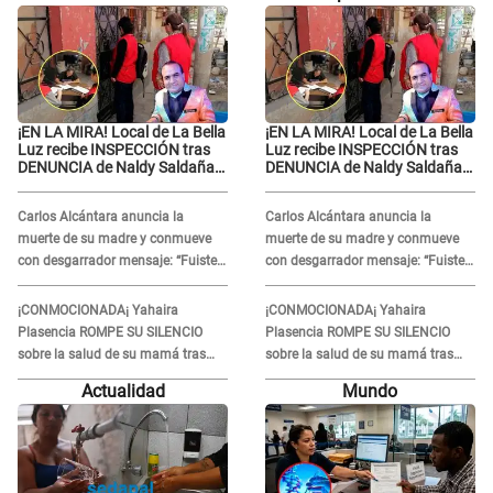
¡EN LA MIRA! Local de La Bella
¡EN LA MIRA! Local de La Bella
Luz recibe INSPECCIÓN tras
Luz recibe INSPECCIÓN tras
DENUNCIA de Naldy Saldaña
DENUNCIA de Naldy Saldaña
contra el exdirector César
contra el exdirector César
Sánchez
Sánchez
Carlos Alcántara anuncia la
Carlos Alcántara anuncia la
muerte de su madre y conmueve
muerte de su madre y conmueve
con desgarrador mensaje: “Fuiste
con desgarrador mensaje: “Fuiste
una gran mujer”
una gran mujer”
¡CONMOCIONADA¡ Yahaira
¡CONMOCIONADA¡ Yahaira
Plasencia ROMPE SU SILENCIO
Plasencia ROMPE SU SILENCIO
sobre la salud de su mamá tras
sobre la salud de su mamá tras
APARECER en centro oncológico:
APARECER en centro oncológico:
Actualidad
Mundo
“La oración tiene poder”
“La oración tiene poder”