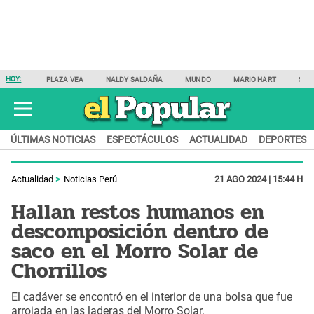
HOY:
PLAZA VEA
NALDY SALDAÑA
MUNDO
MARIO HART
SAM
ÚLTIMAS NOTICIAS
ESPECTÁCULOS
ACTUALIDAD
DEPORTES
Actualidad
Noticias Perú
21 AGO 2024 | 15:44 H
Hallan restos humanos en
descomposición dentro de
saco en el Morro Solar de
Chorrillos
El cadáver se encontró en el interior de una bolsa que fue
arrojada en las laderas del Morro Solar.