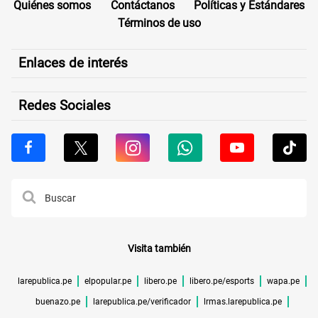
Quiénes somos
Contáctanos
Políticas y Estándares
Términos de uso
Enlaces de interés
Redes Sociales
Visita también
larepublica.pe
elpopular.pe
libero.pe
libero.pe/esports
wapa.pe
buenazo.pe
larepublica.pe/verificador
lrmas.larepublica.pe