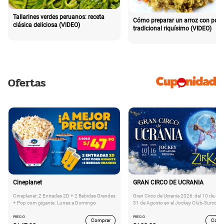
Tallarines verdes peruanos: receta
Cómo preparar un arroz con poll
clásica deliciosa (VIDEO)
tradicional riquísimo (VIDEO)
Ofertas
Cineplanet
GRAN CIRCO DE UCRANIA
Cineplanet: 2 Entradas 2D + 2 Bebidas Grandes
Gran Circo de Ucrania 2026: del 10 de Juli
+ Pop corn gigante. Lunes a Domingo
31 de Agosto en el Jockey Club-Surco
PRECIO
PRECIO
Comprar
Comp