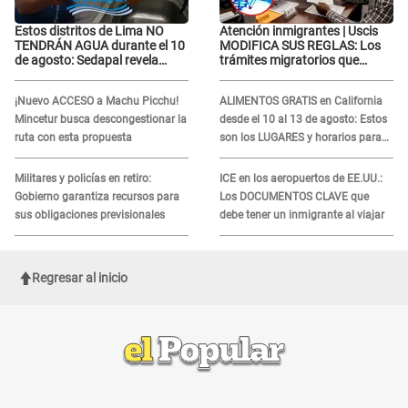
Estos distritos de Lima NO
Atención inmigrantes | Uscis
TENDRÁN AGUA durante el 10
MODIFICA SUS REGLAS: Los
de agosto: Sedapal revela
trámites migratorios que
horarios oficiales
podrían necesitar tu prueba de
ADN
¡Nuevo ACCESO a Machu Picchu!
ALIMENTOS GRATIS en California
Mincetur busca descongestionar la
desde el 10 al 13 de agosto: Estos
ruta con esta propuesta
son los LUGARES y horarios para
recibir la ayuda
Militares y policías en retiro:
ICE en los aeropuertos de EE.UU.:
Gobierno garantiza recursos para
Los DOCUMENTOS CLAVE que
sus obligaciones previsionales
debe tener un inmigrante al viajar
Regresar al inicio