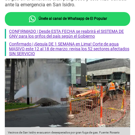
ante la emergencia en San Isidro.
Únete al canal de Whatsapp de El Popular
CONFIRMADO | Desde ESTA FECHA se reabrirá el SISTEMA DE
GNV para los grifos del país según el Gobierno
Confirmado | ¡Sequía DE 1 SEMANA en Lima! Corte de agua
MASIVO este 12 al 18 de marzo: revisa los 52 sectores afectados
SIN SERVICIO
Vecinos de San Isidro evacuaron desesperados por gran fuga de gas.
Fuente: Rosario