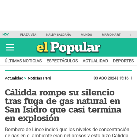
HOY:
PLAZA VEA
NALDY SALDAÑA
MUNDO
MARIO HART
SAM
ÚLTIMAS NOTICIAS
ESPECTÁCULOS
ACTUALIDAD
DEPORTES
Actualidad
Noticias Perú
03 AGO 2024 | 15:16 H
Cálidda rompe su silencio
tras fuga de gas natural en
San Isidro que casi termina
en explosión
Bombero de Lince indicó que los niveles de concentración
de gas en el ambiente eran peligrosos y esto hizo Cálidda