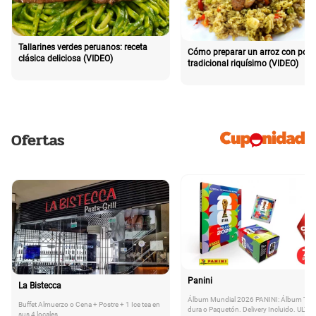
Tallarines verdes peruanos: receta
Cómo preparar un arroz con poll
clásica deliciosa (VIDEO)
tradicional riquísimo (VIDEO)
Ofertas
Panini
La Bistecca
Álbum Mundial 2026 PANINI: Álbum Tap
Buffet Almuerzo o Cena + Postre + 1 Ice tea en
dura o Paquetón. Delivery Incluido. ULTI
sus 4 locales