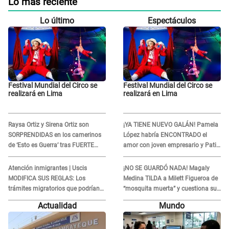
Lo más reciente
Lo último
Espectáculos
Festival Mundial del Circo se
Festival Mundial del Circo se
realizará en Lima
realizará en Lima
Raysa Ortiz y Sirena Ortiz son
¡YA TIENE NUEVO GALÁN! Pamela
SORPRENDIDAS en los camerinos
López habría ENCONTRADO el
de ‘Esto es Guerra’ tras FUERTE
amor con joven empresario y Pati
ENFRENTAMIENTO con Gabriel
Lorena la ECHA en VIVO
Moisés: “Gracias”
Atención inmigrantes | Uscis
¡NO SE GUARDÓ NADA! Magaly
MODIFICA SUS REGLAS: Los
Medina TILDA a Milett Figueroa de
trámites migratorios que podrían
“mosquita muerta” y cuestiona su
necesitar tu prueba de ADN
RECONCILIACIÓN con Marcelo
Actualidad
Mundo
Tinelli en TV argentina