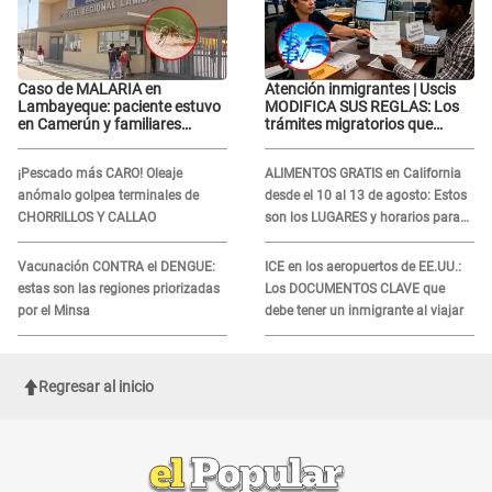
Caso de MALARIA en
Atención inmigrantes | Uscis
Lambayeque: paciente estuvo
MODIFICA SUS REGLAS: Los
en Camerún y familiares
trámites migratorios que
denuncian demora en
podrían necesitar tu prueba de
tratamiento
ADN
¡Pescado más CARO! Oleaje
ALIMENTOS GRATIS en California
anómalo golpea terminales de
desde el 10 al 13 de agosto: Estos
CHORRILLOS Y CALLAO
son los LUGARES y horarios para
recibir la ayuda
Vacunación CONTRA el DENGUE:
ICE en los aeropuertos de EE.UU.:
estas son las regiones priorizadas
Los DOCUMENTOS CLAVE que
por el Minsa
debe tener un inmigrante al viajar
Regresar al inicio