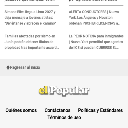
REQUISITO: revisa si accedes
cliente y su respuesta
aquí
INDIGNÓ A TODOS
Simone Biles llega a Lima 2027 y
ALERTA CONDUCTORES | Nueva
deja mensaje a jóvenes atletas:
York, Los Ángeles y Houston
“Diviértanse y abracen el camino”
ordenan PROHIBIR LICENCIAS a
quienes no presenten ESTE
DOCUMENTO
Familias afectadas por sismo en
La PEOR NOTICIA para inmigrantes
Junín podrán obtener títulos de
| Nueva York permitirá que agentes
propiedad tras importante acuerdo
del ICE si puedan CUBRIRSE EL
de Cofopri
ROSTRO
Regresar al inicio
Quiénes somos
Contáctanos
Políticas y Estándares
Términos de uso