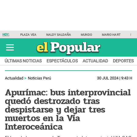
HOY:
PLAZA VEA
NALDY SALDAÑA
MUNDO
MARIO HART
SAM
ÚLTIMAS NOTICIAS
ESPECTÁCULOS
ACTUALIDAD
DEPORTES
Actualidad
Noticias Perú
30 JUL 2024 | 9:43 H
Apurímac: bus interprovincial
quedó destrozado tras
despistarse y dejar tres
muertos en la Vía
Interoceánica