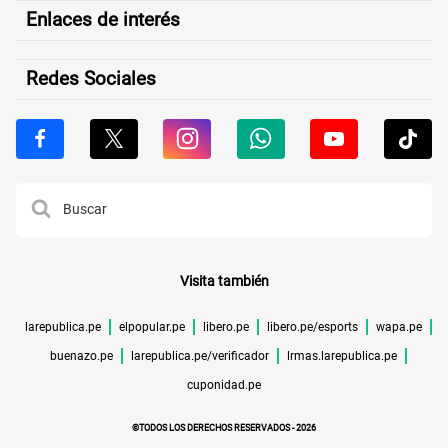
Enlaces de interés
Redes Sociales
Visita también
larepublica.pe
elpopular.pe
libero.pe
libero.pe/esports
wapa.pe
buenazo.pe
larepublica.pe/verificador
lrmas.larepublica.pe
cuponidad.pe
©TODOS LOS DERECHOS RESERVADOS -
2026