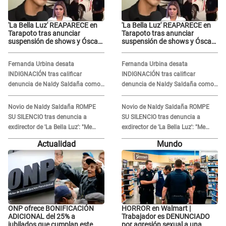
'La Bella Luz' REAPARECE en
'La Bella Luz' REAPARECE en
Tarapoto tras anunciar
Tarapoto tras anunciar
suspensión de shows y Óscar
suspensión de shows y Óscar
Junior se JUSTIFICA: "Por un
Junior se JUSTIFICA: "Por un
error no vamos a pagar todos"
error no vamos a pagar todos"
Fernanda Urbina desata
Fernanda Urbina desata
INDIGNACIÓN tras calificar
INDIGNACIÓN tras calificar
denuncia de Naldy Saldaña como
denuncia de Naldy Saldaña como
'acto bochornoso': "No es justo
'acto bochornoso': "No es justo
atacar a otra mujer"
atacar a otra mujer"
Novio de Naldy Saldaña ROMPE
Novio de Naldy Saldaña ROMPE
SU SILENCIO tras denuncia a
SU SILENCIO tras denuncia a
exdirector de 'La Bella Luz': "Me
exdirector de 'La Bella Luz': "Me
basta con que ella esté bien"
basta con que ella esté bien"
Actualidad
Mundo
ONP ofrece BONIFICACIÓN
HORROR en Walmart |
ADICIONAL del 25% a
Trabajador es DENUNCIADO
jubilados que cumplan este
por agresión sexual a una