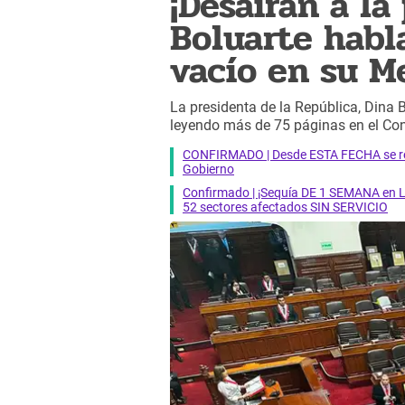
¡Desairan a la
Boluarte habl
vacío en su M
La presidenta de la República, Dina
leyendo más de 75 páginas en el Co
CONFIRMADO | Desde ESTA FECHA se reab
Gobierno
Confirmado | ¡Sequía DE 1 SEMANA en Li
52 sectores afectados SIN SERVICIO