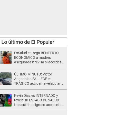
Lo último de El Popular
EsSalud entrega BENEFICIO
ECONÓMICO a madres
aseguradas: revisa si accedes
al subsidio con tu DNI
ÚLTIMO MINUTO: Víctor
Angobaldo FALLECE en
TRÁGICO accidente vehicular
en Cañete y Patricia Alquinta lo
confirma
Kevin Díaz es INTERNADO y
revela su ESTADO DE SALUD
tras sufrir peligroso accidente
en 'EEG' y caer desde altura de
ocho metros