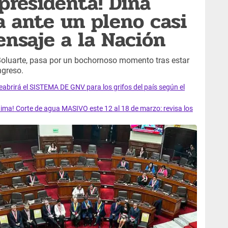
 presidenta! Dina
a ante un pleno casi
ensaje a la Nación
 Boluarte, pasa por un bochornoso momento tras estar
ngreso.
rirá el SISTEMA DE GNV para los grifos del país según el
ma! Corte de agua MASIVO este 12 al 18 de marzo: revisa los