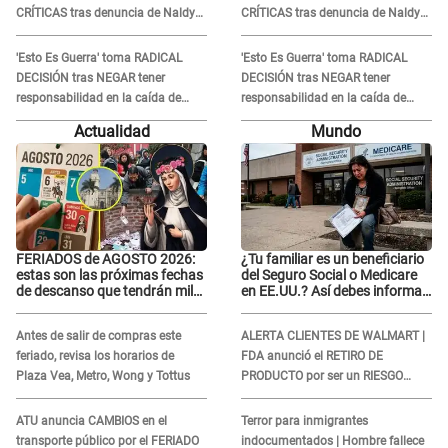
CRÍTICAS tras denuncia de Naldy
CRÍTICAS tras denuncia de Naldy
Saldaña contra su tío: "Cómplice"
Saldaña contra su tío: "Cómplice"
'Esto Es Guerra' toma RADICAL
'Esto Es Guerra' toma RADICAL
DECISIÓN tras NEGAR tener
DECISIÓN tras NEGAR tener
responsabilidad en la caída de
responsabilidad en la caída de
Kevin Díaz desde 8 metros de
Kevin Díaz desde 8 metros de
Actualidad
Mundo
altura
altura
FERIADOS de AGOSTO 2026:
¿Tu familiar es un beneficiario
estas son las próximas fechas
del Seguro Social o Medicare
de descanso que tendrán miles
en EE.UU.? Así debes informar
de peruanos
sobre su muerte para EVITAR
COBROS
Antes de salir de compras este
ALERTA CLIENTES DE WALMART |
feriado, revisa los horarios de
FDA anunció el RETIRO DE
Plaza Vea, Metro, Wong y Tottus
PRODUCTO por ser un RIESGO
MORTAL para consumidores: ¿Cuál
es?
ATU anuncia CAMBIOS en el
Terror para inmigrantes
transporte público por el FERIADO
indocumentados | Hombre fallece