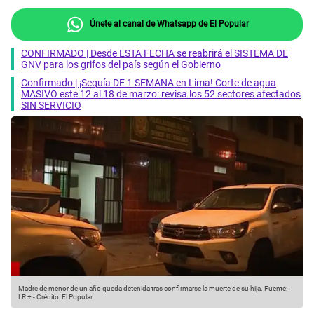
Únete al canal de Whatsapp de El Popular
CONFIRMADO | Desde ESTA FECHA se reabrirá el SISTEMA DE
GNV para los grifos del país según el Gobierno
Confirmado | ¡Sequía DE 1 SEMANA en Lima! Corte de agua
MASIVO este 12 al 18 de marzo: revisa los 52 sectores afectados
SIN SERVICIO
Madre de menor de un año queda detenida tras confirmarse la muerte de su hija.
Fuente:
LR +
-
Crédito: El Popular