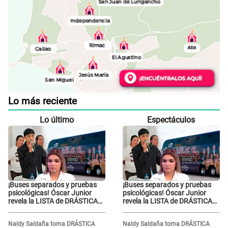
Lo más reciente
Lo último
Espectáculos
¡Buses separados y pruebas
¡Buses separados y pruebas
psicológicas! Óscar Junior
psicológicas! Óscar Junior
revela la LISTA de DRÁSTICAS
revela la LISTA de DRÁSTICAS
medidas para prevenir acoso
medidas para prevenir acoso
en 'La Bella Luz' tras caso
en 'La Bella Luz' tras caso
Naldy Saldaña toma DRÁSTICA
Naldy Saldaña toma DRÁSTICA
Naldy Saldaña
Naldy Saldaña