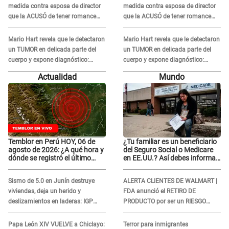
medida contra esposa de director
medida contra esposa de director
que la ACUSÓ de tener romance
que la ACUSÓ de tener romance
con él: "Muy triste..."
con él: "Muy triste..."
Mario Hart revela que le detectaron
Mario Hart revela que le detectaron
un TUMOR en delicada parte del
un TUMOR en delicada parte del
cuerpo y expone diagnóstico:
cuerpo y expone diagnóstico:
"Dolores muy fuertes..."
"Dolores muy fuertes..."
Actualidad
Mundo
Temblor en Perú HOY, 06 de
¿Tu familiar es un beneficiario
agosto de 2026: ¿A qué hora y
del Seguro Social o Medicare
dónde se registró el último
en EE.UU.? Así debes informar
sismo, según IGP?
sobre su muerte para EVITAR
COBROS
Sismo de 5.0 en Junín destruye
ALERTA CLIENTES DE WALMART |
viviendas, deja un herido y
FDA anunció el RETIRO DE
deslizamientos en laderas: IGP
PRODUCTO por ser un RIESGO
alerta sobre posibles réplicas
MORTAL para consumidores: ¿Cuál
es?
Papa León XIV VUELVE a Chiclayo:
Terror para inmigrantes