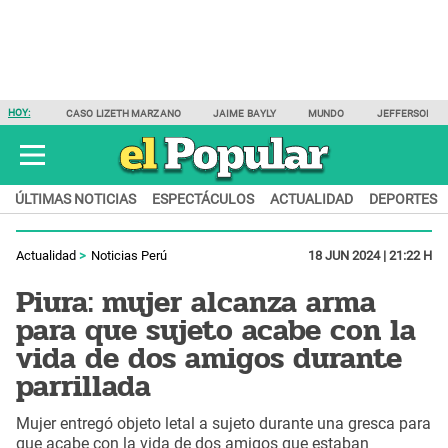
HOY:
CASO LIZETH MARZANO
JAIME BAYLY
MUNDO
JEFFERSON F
ÚLTIMAS NOTICIAS
ESPECTÁCULOS
ACTUALIDAD
DEPORTES
Actualidad
Noticias Perú
18 JUN 2024 | 21:22 H
Piura: mujer alcanza arma
para que sujeto acabe con la
vida de dos amigos durante
parrillada
Mujer entregó objeto letal a sujeto durante una gresca para
que acabe con la vida de dos amigos que estaban