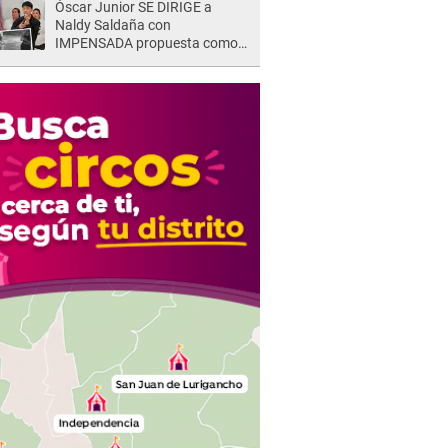
Óscar Junior SE DIRIGE a
Naldy Saldaña con
IMPENSADA propuesta como
nuevo líder de 'La Bella Luz' tras
denuncia: "Otro tipo de ley..."