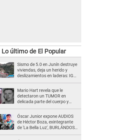
Lo último de El Popular
Sismo de 5.0 en Junín destruye
viviendas, deja un herido y
deslizamientos en laderas: IGP
alerta sobre posibles réplicas
Mario Hart revela que le
detectaron un TUMOR en
delicada parte del cuerpo y
expone diagnóstico: "Dolores
muy fuertes..."
Óscar Junior expone AUDIOS
de Héctor Boza, exintegrante
de 'La Bella Luz', BURLÁNDOSE
de Anely Dávila tras acusarlo
de maltrato: "Grábame..."