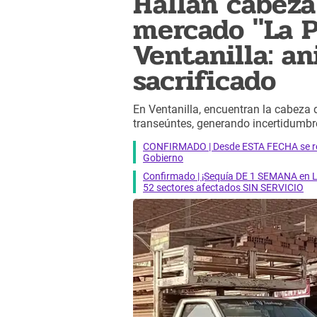
Hallan cabeza
mercado "La P
Ventanilla: an
sacrificado
En Ventanilla, encuentran la cabeza d
transeúntes, generando incertidumbre
CONFIRMADO | Desde ESTA FECHA se reab
Gobierno
Confirmado | ¡Sequía DE 1 SEMANA en Li
52 sectores afectados SIN SERVICIO