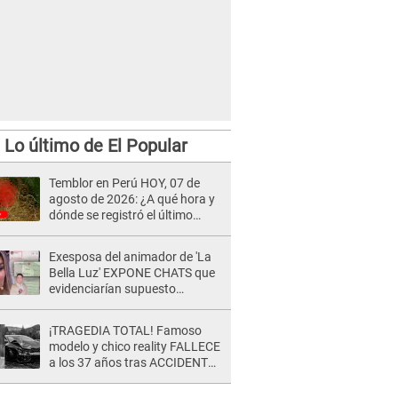
Lo último de El Popular
Temblor en Perú HOY, 07 de
agosto de 2026: ¿A qué hora y
dónde se registró el último
sismo, según IGP?
Exesposa del animador de 'La
Bella Luz' EXPONE CHATS que
evidenciarían supuesto
romance clandestino con Naldy
Saldaña, pese a tener pareja
¡TRAGEDIA TOTAL! Famoso
modelo y chico reality FALLECE
a los 37 años tras ACCIDENTE
durante la grabación de un
comercial