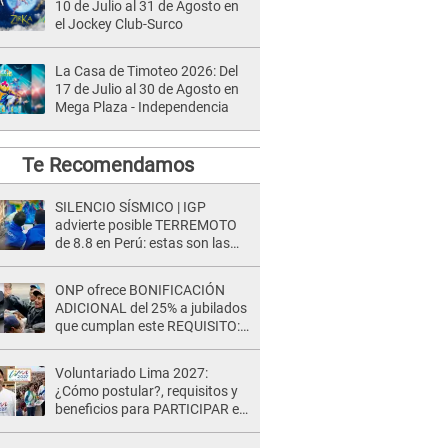
10 de Julio al 31 de Agosto en
el Jockey Club-Surco
La Casa de Timoteo 2026: Del
17 de Julio al 30 de Agosto en
Mega Plaza - Independencia
Te Recomendamos
SILENCIO SÍSMICO | IGP
advierte posible TERREMOTO
de 8.8 en Perú: estas son las
zonas más expuestas
ONP ofrece BONIFICACIÓN
ADICIONAL del 25% a jubilados
que cumplan este REQUISITO:
revisa si accedes aquí
Voluntariado Lima 2027:
¿Cómo postular?, requisitos y
beneficios para PARTICIPAR en
los Juegos Panamericanos