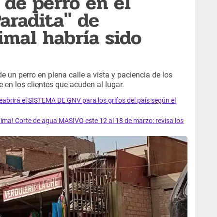
 de perro en el
aradita" de
imal habría sido
e un perro en plena calle a vista y paciencia de los
 en los clientes que acuden al lugar.
rirá el SISTEMA DE GNV para los grifos del país según el
ma! Corte de agua MASIVO este 12 al 18 de marzo: revisa los