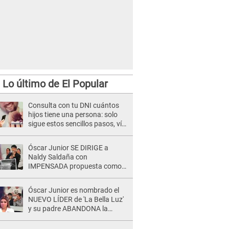
Lo último de El Popular
Consulta con tu DNI cuántos
hijos tiene una persona: solo
sigue estos sencillos pasos, vía
Reniec
Óscar Junior SE DIRIGE a
Naldy Saldaña con
IMPENSADA propuesta como
nuevo líder de 'La Bella Luz' tras
denuncia: "Otro tipo de ley..."
Óscar Junior es nombrado el
NUEVO LÍDER de 'La Bella Luz'
y su padre ABANDONA la
orquesta tras caso Naldy
Saldaña: "Son errores..."