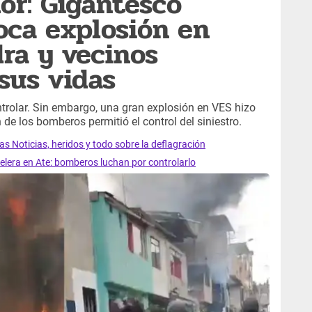
dor: Gigantesco
oca explosión en
ra y vecinos
sus vidas
trolar. Sin embargo, una gran explosión en VES hizo
 de los bomberos permitió el control del siniestro.
s Noticias, heridos y todo sobre la deflagración
elera en Ate: bomberos luchan por controlarlo