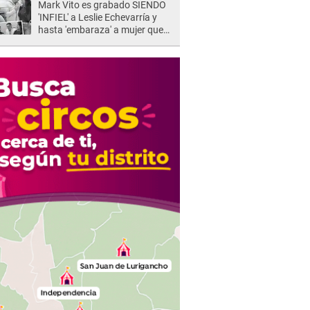
Mark Vito es grabado SIENDO
'INFIEL' a Leslie Echevarría y
hasta 'embaraza' a mujer que
sería su AMANTE: "¡Eres un
desgraciado! "