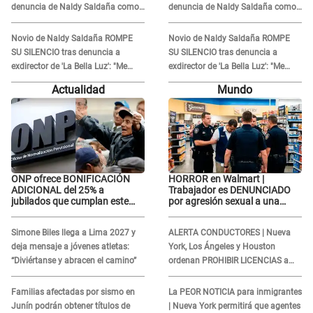
denuncia de Naldy Saldaña como
denuncia de Naldy Saldaña como
'acto bochornoso': "No es justo
'acto bochornoso': "No es justo
atacar a otra mujer"
atacar a otra mujer"
Novio de Naldy Saldaña ROMPE
Novio de Naldy Saldaña ROMPE
SU SILENCIO tras denuncia a
SU SILENCIO tras denuncia a
exdirector de 'La Bella Luz': "Me
exdirector de 'La Bella Luz': "Me
basta con que ella esté bien"
basta con que ella esté bien"
Actualidad
Mundo
ONP ofrece BONIFICACIÓN
HORROR en Walmart |
ADICIONAL del 25% a
Trabajador es DENUNCIADO
jubilados que cumplan este
por agresión sexual a una
REQUISITO: revisa si accedes
cliente y su respuesta
aquí
INDIGNÓ A TODOS
Simone Biles llega a Lima 2027 y
ALERTA CONDUCTORES | Nueva
deja mensaje a jóvenes atletas:
York, Los Ángeles y Houston
“Diviértanse y abracen el camino”
ordenan PROHIBIR LICENCIAS a
quienes no presenten ESTE
DOCUMENTO
Familias afectadas por sismo en
La PEOR NOTICIA para inmigrantes
Junín podrán obtener títulos de
| Nueva York permitirá que agentes