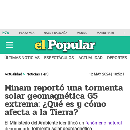
HOY:
PLAZA VEA
NALDY SALDAÑA
MUNDO
MARIO HART
SAM
ÚLTIMAS NOTICIAS
ESPECTÁCULOS
ACTUALIDAD
DEPORTES
Actualidad
Noticias Perú
12 MAY 2024 | 10:52 H
Minam reportó una tormenta
solar geomagnética G5
extrema: ¿Qué es y cómo
afecta a la Tierra?
El
Ministerio del Ambiente
identificó un
fenómeno natural
denominado
tormenta solar geomagnética
.