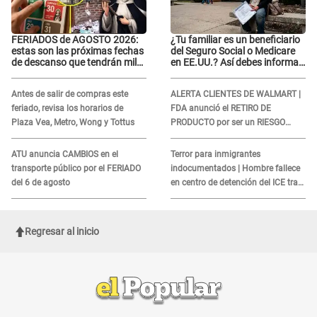
FERIADOS de AGOSTO 2026:
¿Tu familiar es un beneficiario
estas son las próximas fechas
del Seguro Social o Medicare
de descanso que tendrán miles
en EE.UU.? Así debes informar
de peruanos
sobre su muerte para EVITAR
COBROS
Antes de salir de compras este
ALERTA CLIENTES DE WALMART |
feriado, revisa los horarios de
FDA anunció el RETIRO DE
Plaza Vea, Metro, Wong y Tottus
PRODUCTO por ser un RIESGO
MORTAL para consumidores: ¿Cuál
es?
ATU anuncia CAMBIOS en el
Terror para inmigrantes
transporte público por el FERIADO
indocumentados | Hombre fallece
del 6 de agosto
en centro de detención del ICE tras
sufrir una "emergencia médica"
Regresar al inicio