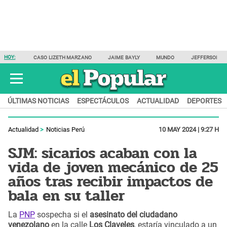
HOY:
CASO LIZETH MARZANO
JAIME BAYLY
MUNDO
JEFFERSON F
ÚLTIMAS NOTICIAS
ESPECTÁCULOS
ACTUALIDAD
DEPORTES
Actualidad
Noticias Perú
10 MAY 2024 | 9:27 H
SJM: sicarios acaban con la
vida de joven mecánico de 25
años tras recibir impactos de
bala en su taller
La
PNP
sospecha si el
asesinato del ciudadano
venezolano
en la calle
Los Claveles
, estaría vinculado a un