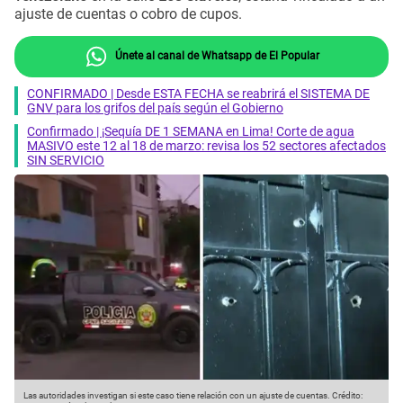
ajuste de cuentas o cobro de cupos.
Únete al canal de Whatsapp de El Popular
CONFIRMADO | Desde ESTA FECHA se reabrirá el SISTEMA DE
GNV para los grifos del país según el Gobierno
Confirmado | ¡Sequía DE 1 SEMANA en Lima! Corte de agua
MASIVO este 12 al 18 de marzo: revisa los 52 sectores afectados
SIN SERVICIO
Las autoridades investigan si este caso tiene relación con un ajuste de cuentas.
Crédito: