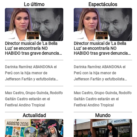
Lo último
Espectáculos
Director musical de 'La Bella
Director musical de 'La Bella
Luz' se encontraría NO
Luz' se encontraría NO
HABIDO tras grave denuncia
HABIDO tras grave denuncia
de Naldy Saldaña: ¿Dónde está
de Naldy Saldaña: ¿Dónde está
César Sánchez?
César Sánchez?
Darinka Ramírez ABANDONA el
Darinka Ramírez ABANDONA el
Perú con la hija menor de
Perú con la hija menor de
Jefferson Farfán y exfutbolista
Jefferson Farfán y exfutbolista
REACCIONA: "A ti que..."
REACCIONA: "A ti que..."
Max Castro, Grupo Guinda, Rodolfo
Max Castro, Grupo Guinda, Rodolfo
Gaitán Castro estarán en el
Gaitán Castro estarán en el
Festival Andino Tropical
Festival Andino Tropical
Actualidad
Mundo