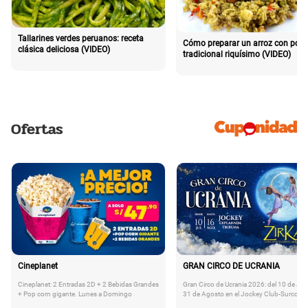
Tallarines verdes peruanos: receta
Cómo preparar un arroz con poll
clásica deliciosa (VIDEO)
tradicional riquísimo (VIDEO)
Ofertas
Cineplanet
GRAN CIRCO DE UCRANIA
Cineplanet: 2 Entradas 2D + 2 Bebidas Grandes
Gran Circo de Ucrania 2026: del 10 de Juli
+ Pop corn gigante. Lunes a Domingo
31 de Agosto en el Jockey Club-Surco