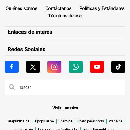
Quiénes somos
Contáctanos
Políticas y Estándares
Términos de uso
Enlaces de interés
Redes Sociales
Visita también
larepublica.pe
elpopular.pe
libero.pe
libero.pe/esports
wapa.pe
buenazo.pe
larepublica.pe/verificador
lrmas.larepublica.pe