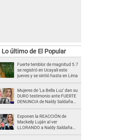
Lo último de El Popular
Fuerte temblor de magnitud 5.7
se registró en Ucayali este
jueves y se sintió hasta en Lima
Mujeres de 'La Bella Luz' dan su
DURO testimonio ante FUERTE
DENUNCIA de Naldy Saldaña
contra director: "Cualquier
acusación de apañamiento..."
Exponen la REACCIÓN de
Mackeily Luján al ver
LLORANDO a Naldy Saldaña
tras AGRESIÓN de director de
'La Bella Luz': Esto hizo