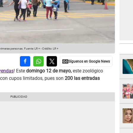
primeras personas.
Fuente: LR +
-
Crédito: LR +
eyendas
! Este
domingo 12 de mayo,
este zoológico
o con cupos limitados, pues son
200 las entradas