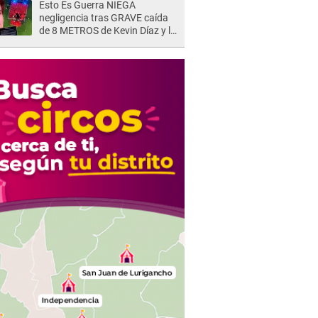
Esto Es Guerra NIEGA
negligencia tras GRAVE caída
de 8 METROS de Kevin Díaz y lo
SEÑALAN: "No adoptó la
postura correcta"