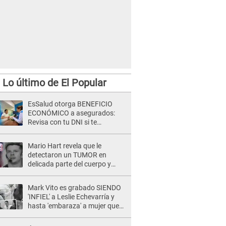
Lo último de El Popular
EsSalud otorga BENEFICIO
ECONÓMICO a asegurados:
Revisa con tu DNI si te
corresponde el pago
Mario Hart revela que le
detectaron un TUMOR en
delicada parte del cuerpo y
expone diagnóstico: "Dolores
muy fuertes..."
Mark Vito es grabado SIENDO
'INFIEL' a Leslie Echevarría y
hasta 'embaraza' a mujer que
sería su AMANTE: "¡Eres un
desgraciado! "