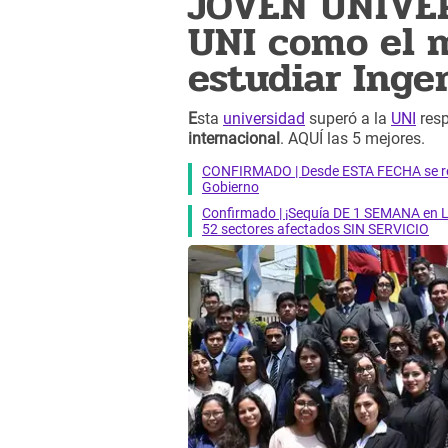
JOVEN UNIVER
UNI como el m
estudiar Inge
E
sta
universidad
superó a la
UNI
resp
internacional
. AQUÍ las 5 mejores.
CONFIRMADO | Desde ESTA FECHA se reab
Gobierno
Confirmado | ¡Sequía DE 1 SEMANA en Li
52 sectores afectados SIN SERVICIO