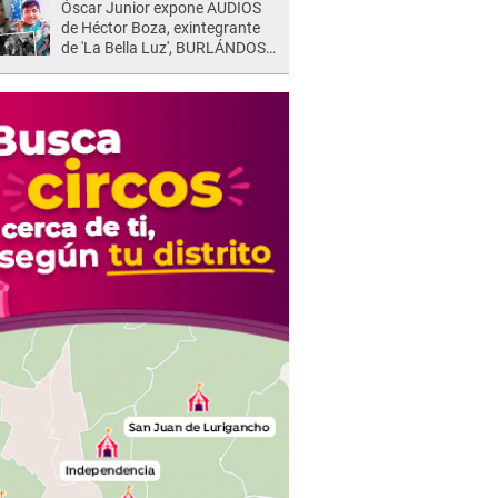
Óscar Junior expone AUDIOS
de Héctor Boza, exintegrante
de 'La Bella Luz', BURLÁNDOSE
de Anely Dávila tras acusarlo
de maltrato: "Grábame..."