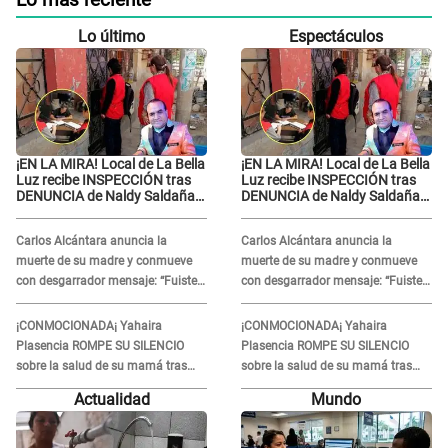
Lo más reciente
Lo último
Espectáculos
¡EN LA MIRA! Local de La Bella
¡EN LA MIRA! Local de La Bella
Luz recibe INSPECCIÓN tras
Luz recibe INSPECCIÓN tras
DENUNCIA de Naldy Saldaña
DENUNCIA de Naldy Saldaña
contra el exdirector César
contra el exdirector César
Sánchez
Sánchez
Carlos Alcántara anuncia la
Carlos Alcántara anuncia la
muerte de su madre y conmueve
muerte de su madre y conmueve
con desgarrador mensaje: “Fuiste
con desgarrador mensaje: “Fuiste
una gran mujer”
una gran mujer”
¡CONMOCIONADA¡ Yahaira
¡CONMOCIONADA¡ Yahaira
Plasencia ROMPE SU SILENCIO
Plasencia ROMPE SU SILENCIO
sobre la salud de su mamá tras
sobre la salud de su mamá tras
APARECER en centro oncológico:
APARECER en centro oncológico:
Actualidad
Mundo
“La oración tiene poder”
“La oración tiene poder”