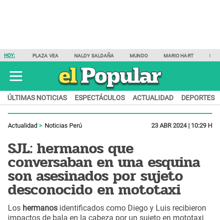
HOY:
PLAZA VEA
NALDY SALDAÑA
MUNDO
MARIO HART
SAM
ÚLTIMAS NOTICIAS
ESPECTÁCULOS
ACTUALIDAD
DEPORTES
Actualidad
Noticias Perú
23 ABR 2024 | 10:29 H
SJL: hermanos que
conversaban en una esquina
son asesinados por sujeto
desconocido en mototaxi
Los
hermanos
identificados como Diego y Luis recibieron
impactos de bala en la cabeza por un sujeto en mototaxi