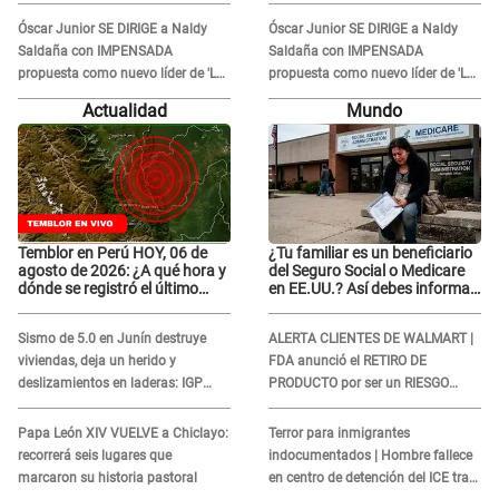
en la orquesta: "Los humilla..."
en la orquesta: "Los humilla..."
Óscar Junior SE DIRIGE a Naldy
Óscar Junior SE DIRIGE a Naldy
Saldaña con IMPENSADA
Saldaña con IMPENSADA
propuesta como nuevo líder de 'La
propuesta como nuevo líder de 'La
Bella Luz' tras denuncia: "Otro tipo
Bella Luz' tras denuncia: "Otro tipo
Actualidad
Mundo
de ley..."
de ley..."
Temblor en Perú HOY, 06 de
¿Tu familiar es un beneficiario
agosto de 2026: ¿A qué hora y
del Seguro Social o Medicare
dónde se registró el último
en EE.UU.? Así debes informar
sismo, según IGP?
sobre su muerte para EVITAR
COBROS
Sismo de 5.0 en Junín destruye
ALERTA CLIENTES DE WALMART |
viviendas, deja un herido y
FDA anunció el RETIRO DE
deslizamientos en laderas: IGP
PRODUCTO por ser un RIESGO
alerta sobre posibles réplicas
MORTAL para consumidores: ¿Cuál
es?
Papa León XIV VUELVE a Chiclayo:
Terror para inmigrantes
recorrerá seis lugares que
indocumentados | Hombre fallece
marcaron su historia pastoral
en centro de detención del ICE tras