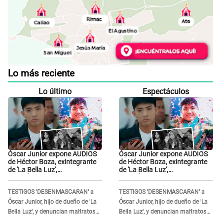
Lo más reciente
Lo último
Espectáculos
Óscar Junior expone AUDIOS
Óscar Junior expone AUDIOS
de Héctor Boza, exintegrante
de Héctor Boza, exintegrante
de 'La Bella Luz',
de 'La Bella Luz',
BURLÁNDOSE de Anely Dávila
BURLÁNDOSE de Anely Dávila
tras acusarlo de maltrato:
tras acusarlo de maltrato:
TESTIGOS 'DESENMASCARAN' a
TESTIGOS 'DESENMASCARAN' a
"Grábame..."
"Grábame..."
Óscar Junior, hijo de dueño de 'La
Óscar Junior, hijo de dueño de 'La
Bella Luz', y denuncian maltratos
Bella Luz', y denuncian maltratos