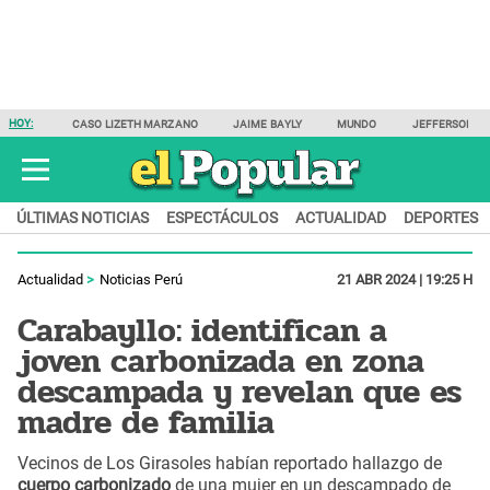
HOY:
CASO LIZETH MARZANO
JAIME BAYLY
MUNDO
JEFFERSON F
ÚLTIMAS NOTICIAS
ESPECTÁCULOS
ACTUALIDAD
DEPORTES
Actualidad
Noticias Perú
21 ABR 2024 | 19:25 H
Carabayllo: identifican a
joven carbonizada en zona
descampada y revelan que es
madre de familia
Vecinos de Los Girasoles habían reportado hallazgo de
cuerpo carbonizado
de una mujer en un descampado de