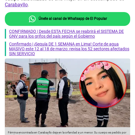
Carabayllo
.
Únete al canal de Whatsapp de El Popular
CONFIRMADO | Desde ESTA FECHA se reabrirá el SISTEMA DE
GNV para los grifos del país según el Gobierno
Confirmado | ¡Sequía DE 1 SEMANA en Lima! Corte de agua
MASIVO este 12 al 18 de marzo: revisa los 52 sectores afectados
SIN SERVICIO
Fémina encontrada en Carabayllo deja en la orfandad a un menor. Su cuerpo es pedido por