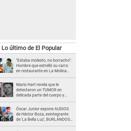
Lo último de El Popular
"Estaba molesto, no borracho":
Hombre que estrelló su carro
en restaurante en La Molina
llora ante jueza
Mario Hart revela que le
detectaron un TUMOR en
delicada parte del cuerpo y
expone diagnóstico: "Dolores
muy fuertes..."
Óscar Junior expone AUDIOS
de Héctor Boza, exintegrante
de 'La Bella Luz', BURLÁNDOSE
de Anely Dávila tras acusarlo
de maltrato: "Grábame..."