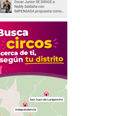
Óscar Junior SE DIRIGE a
Naldy Saldaña con
IMPENSADA propuesta como
nuevo líder de 'La Bella Luz' tras
denuncia: "Otro tipo de ley..."