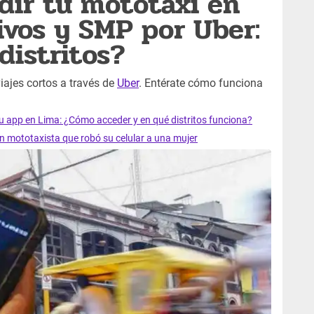
dir tu mototaxi en
ivos y SMP por Uber:
distritos?
viajes cortos a través de
Uber
. Entérate cómo funciona
su app en Lima: ¿Cómo acceder y en qué distritos funciona?
n mototaxista que robó su celular a una mujer