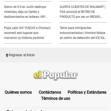
COBROS
Sismo de 5.0 en Junín destruye
ALERTA CLIENTES DE WALMART |
viviendas, deja un herido y
FDA anunció el RETIRO DE
deslizamientos en laderas: IGP
PRODUCTO por ser un RIESGO
alerta sobre posibles réplicas
MORTAL para consumidores: ¿Cuál
es?
Papa León XIV VUELVE a Chiclayo:
Terror para inmigrantes
recorrerá seis lugares que
indocumentados | Hombre fallece
marcaron su historia pastoral
en centro de detención del ICE tras
sufrir una "emergencia médica"
Regresar al inicio
Quiénes somos
Contáctanos
Políticas y Estándares
Términos de uso