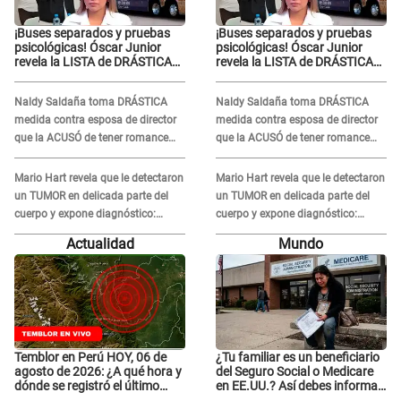
¡Buses separados y pruebas
¡Buses separados y pruebas
psicológicas! Óscar Junior
psicológicas! Óscar Junior
revela la LISTA de DRÁSTICAS
revela la LISTA de DRÁSTICAS
medidas para prevenir acoso
medidas para prevenir acoso
en 'La Bella Luz' tras caso
en 'La Bella Luz' tras caso
Naldy Saldaña toma DRÁSTICA
Naldy Saldaña toma DRÁSTICA
Naldy Saldaña
Naldy Saldaña
medida contra esposa de director
medida contra esposa de director
que la ACUSÓ de tener romance
que la ACUSÓ de tener romance
con él: "Muy triste..."
con él: "Muy triste..."
Mario Hart revela que le detectaron
Mario Hart revela que le detectaron
un TUMOR en delicada parte del
un TUMOR en delicada parte del
cuerpo y expone diagnóstico:
cuerpo y expone diagnóstico:
"Dolores muy fuertes..."
"Dolores muy fuertes..."
Actualidad
Mundo
Temblor en Perú HOY, 06 de
¿Tu familiar es un beneficiario
agosto de 2026: ¿A qué hora y
del Seguro Social o Medicare
dónde se registró el último
en EE.UU.? Así debes informar
sismo, según IGP?
sobre su muerte para EVITAR