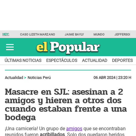
HOY:
CASO LIZETH MARZANO
JAIME BAYLY
MUNDO
JEFFERSON F
ÚLTIMAS NOTICIAS
ESPECTÁCULOS
ACTUALIDAD
DEPORTES
Actualidad
Noticias Perú
06 ABR 2024 | 23:20 H
Masacre en SJL: asesinan a 2
amigos y hieren a otros dos
cuando estaban frente a una
bodega
¡Una carnicería! Un grupo de
amigos
que se encontraban
reunidos fueron
acribillados
. Solo dos quedaron heridos