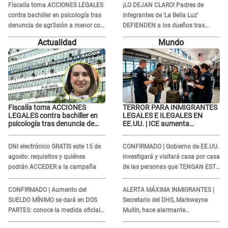
Fiscalía toma ACCIONES LEGALES
¡LO DEJAN CLARO! Padres de
contra bachiller en psicología tras
integrantes de 'La Bella Luz'
denuncia de agr3sión a menor con
DEFIENDEN a los dueños tras
autismo
denuncia: “Nunca vimos nada...”
Actualidad
Mundo
Fiscalía toma ACCIONES
TERROR PARA INMIGRANTES
LEGALES contra bachiller en
LEGALES E ILEGALES EN
psicología tras denuncia de
EE.UU. | ICE aumenta
agr3sión a menor con autismo
operativos y arrestos a
extranjeros en aeropuertos
DNI electrónico GRATIS este 15 de
CONFIRMADO | Gobierno de EE.UU.
agosto: requisitos y quiénes
investigará y visitará casa por casa
podrán ACCEDER a la campaña
de las personas que TENGAN ESTE
TRABAJO
CONFIRMADO | Aumento del
ALERTA MÁXIMA INMIGRANTES |
SUELDO MÍNIMO se dará en DOS
Secretario del DHS, Markwayne
PARTES: conoce la medida oficial
Mullin, hace alarmante
del Ministerio de Economía
declaración: "Ahora vamos por