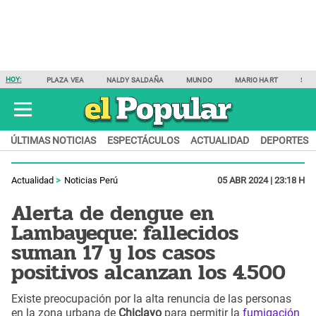
HOY:
PLAZA VEA
NALDY SALDAÑA
MUNDO
MARIO HART
SAM
ÚLTIMAS NOTICIAS
ESPECTÁCULOS
ACTUALIDAD
DEPORTES
Actualidad
Noticias Perú
05 ABR 2024 | 23:18 H
Alerta de dengue en
Lambayeque: fallecidos
suman 17 y los casos
positivos alcanzan los 4.500
Existe preocupación por la alta renuncia de las personas
en la zona urbana de
Chiclayo
para permitir la
fumigación