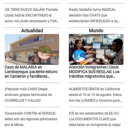
recibir la ayuda
RECONCILIACIÓN con Marcelo
Tinelli en TV argentina
¡YA TIENE NUEVO GALÁN! Pamela
Naldy Saldaña toma RADICAL
López habría ENCONTRADO el
decisión tras CHATS que
amor con joven empresario y Pati
evidenciarían INFIDELIDAD a su
Lorena la ECHA en VIVO
novio con animador de 'La Bella
Actualidad
Mundo
Luz': "Un día..."
Caso de MALARIA en
Atención inmigrantes | Uscis
Lambayeque: paciente estuvo
MODIFICA SUS REGLAS: Los
en Camerún y familiares
trámites migratorios que
denuncian demora en
podrían necesitar tu prueba de
tratamiento
ADN
¡Pescado más CARO! Oleaje
ALIMENTOS GRATIS en California
anómalo golpea terminales de
desde el 10 al 13 de agosto: Estos
CHORRILLOS Y CALLAO
son los LUGARES y horarios para
recibir la ayuda
Vacunación CONTRA el DENGUE:
ICE en los aeropuertos de EE.UU.:
estas son las regiones priorizadas
Los DOCUMENTOS CLAVE que
por el Minsa
debe tener un inmigrante al viajar