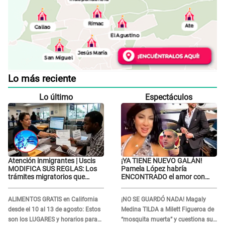
Lo más reciente
Lo último
Espectáculos
Atención inmigrantes | Uscis
¡YA TIENE NUEVO GALÁN!
MODIFICA SUS REGLAS: Los
Pamela López habría
trámites migratorios que
ENCONTRADO el amor con
podrían necesitar tu prueba de
joven empresario y Pati Lorena
ADN
la ECHA en VIVO
ALIMENTOS GRATIS en California
¡NO SE GUARDÓ NADA! Magaly
desde el 10 al 13 de agosto: Estos
Medina TILDA a Milett Figueroa de
son los LUGARES y horarios para
“mosquita muerta” y cuestiona su