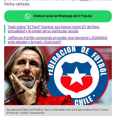
fecha cerrada.
Únete al canal de Whatsapp de El Popular
Todo sobre “El Tigre” Gareca: sus logros como DT de Perú,
actualidad y el origen de su particular apodo
Jefferson Farfán sorprende al revelar que derramó LÁGRIMAS
ante alguien y le rogó ¿Qué pasó?
Se calienta el Clásico del Pacífico. Perú y Chile darán inicio a la Copa América 2024.
Fuente:
El Popular
-
Crédito: Composición