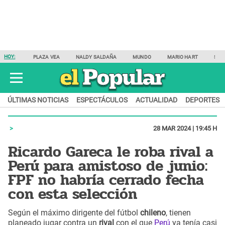
HOY:
PLAZA VEA
NALDY SALDAÑA
MUNDO
MARIO HART
SAM
ÚLTIMAS NOTICIAS
ESPECTÁCULOS
ACTUALIDAD
DEPORTES
28 MAR 2024 | 19:45 H
Ricardo Gareca le roba rival a
Perú para amistoso de junio:
FPF no habría cerrado fecha
con esta selección
Según el máximo dirigente del fútbol
chileno
, tienen
planeado jugar contra un
rival
con el que
Perú
ya tenía casi