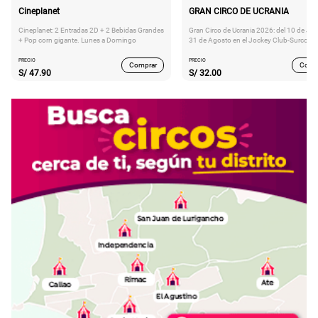
Cineplanet
GRAN CIRCO DE UCRANIA
Cineplanet: 2 Entradas 2D + 2 Bebidas Grandes
Gran Circo de Ucrania 2026: del 10 de Juli
+ Pop corn gigante. Lunes a Domingo
31 de Agosto en el Jockey Club-Surco
PRECIO
PRECIO
Comprar
Comp
S/
47.90
S/
32.00