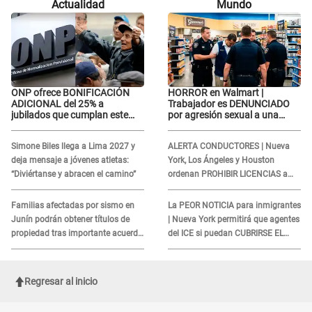
Actualidad
Mundo
amantes...”
ONP ofrece BONIFICACIÓN
HORROR en Walmart |
ADICIONAL del 25% a
Trabajador es DENUNCIADO
jubilados que cumplan este
por agresión sexual a una
REQUISITO: revisa si accedes
cliente y su respuesta
aquí
INDIGNÓ A TODOS
Simone Biles llega a Lima 2027 y
ALERTA CONDUCTORES | Nueva
deja mensaje a jóvenes atletas:
York, Los Ángeles y Houston
“Diviértanse y abracen el camino”
ordenan PROHIBIR LICENCIAS a
quienes no presenten ESTE
DOCUMENTO
Familias afectadas por sismo en
La PEOR NOTICIA para inmigrantes
Junín podrán obtener títulos de
| Nueva York permitirá que agentes
propiedad tras importante acuerdo
del ICE si puedan CUBRIRSE EL
de Cofopri
ROSTRO
Regresar al inicio