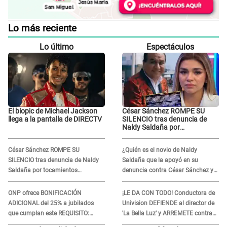
Lo más reciente
Lo último
Espectáculos
El biopic de Michael Jackson
César Sánchez ROMPE SU
llega a la pantalla de DIRECTV
SILENCIO tras denuncia de
Naldy Saldaña por
tocamientos indebidos: "Pido
respetar la presunción de
César Sánchez ROMPE SU
¿Quién es el novio de Naldy
inocencia"
SILENCIO tras denuncia de Naldy
Saldaña que la apoyó en su
Saldaña por tocamientos
denuncia contra César Sánchez y
indebidos: "Pido respetar la
confrontó al dueño de 'La Bella
presunción de inocencia"
Luz'?
ONP ofrece BONIFICACIÓN
¡LE DA CON TODO! Conductora de
ADICIONAL del 25% a jubilados
Univision DEFIENDE al director de
que cumplan este REQUISITO:
'La Bella Luz' y ARREMETE contra
revisa si accedes aquí
Naldy Saldaña: “Muchas