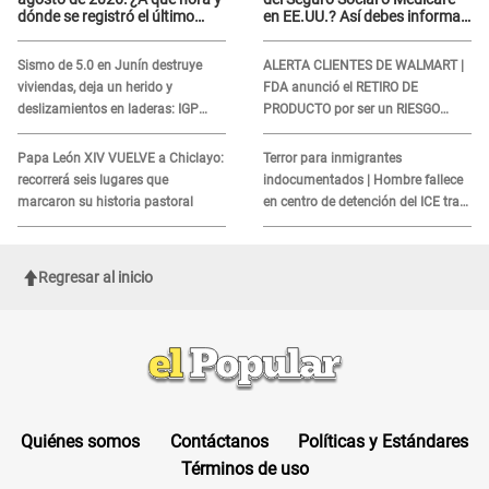
dónde se registró el último
en EE.UU.? Así debes informar
sismo, según IGP?
sobre su muerte para EVITAR
COBROS
Sismo de 5.0 en Junín destruye
ALERTA CLIENTES DE WALMART |
viviendas, deja un herido y
FDA anunció el RETIRO DE
deslizamientos en laderas: IGP
PRODUCTO por ser un RIESGO
alerta sobre posibles réplicas
MORTAL para consumidores: ¿Cuál
es?
Papa León XIV VUELVE a Chiclayo:
Terror para inmigrantes
recorrerá seis lugares que
indocumentados | Hombre fallece
marcaron su historia pastoral
en centro de detención del ICE tras
sufrir una "emergencia médica"
Regresar al inicio
Quiénes somos
Contáctanos
Políticas y Estándares
Términos de uso