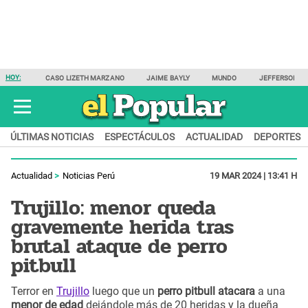
HOY:
CASO LIZETH MARZANO
JAIME BAYLY
MUNDO
JEFFERSON F
ÚLTIMAS NOTICIAS
ESPECTÁCULOS
ACTUALIDAD
DEPORTES
Actualidad
Noticias Perú
19 MAR 2024 | 13:41 H
Trujillo: menor queda
gravemente herida tras
brutal ataque de perro
pitbull
Terror en
Trujillo
luego que un
perro pitbull atacara
a una
menor de edad
dejándole más de 20 heridas y la dueña