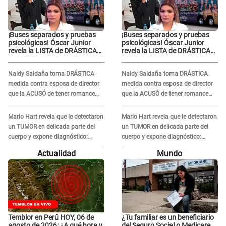
¡Buses separados y pruebas
¡Buses separados y pruebas
psicológicas! Óscar Junior
psicológicas! Óscar Junior
revela la LISTA de DRÁSTICAS
revela la LISTA de DRÁSTICAS
medidas para prevenir acoso
medidas para prevenir acoso
en 'La Bella Luz' tras caso
en 'La Bella Luz' tras caso
Naldy Saldaña toma DRÁSTICA
Naldy Saldaña toma DRÁSTICA
Naldy Saldaña
Naldy Saldaña
medida contra esposa de director
medida contra esposa de director
que la ACUSÓ de tener romance
que la ACUSÓ de tener romance
con él: "Muy triste..."
con él: "Muy triste..."
Mario Hart revela que le detectaron
Mario Hart revela que le detectaron
un TUMOR en delicada parte del
un TUMOR en delicada parte del
cuerpo y expone diagnóstico:
cuerpo y expone diagnóstico:
"Dolores muy fuertes..."
"Dolores muy fuertes..."
Actualidad
Mundo
Temblor en Perú HOY, 06 de
¿Tu familiar es un beneficiario
agosto de 2026: ¿A qué hora y
del Seguro Social o Medicare