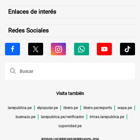
Enlaces de interés
Redes Sociales
Visita también
larepublica.pe
elpopular.pe
libero.pe
libero.pe/esports
wapa.pe
buenazo.pe
larepublica.pe/verificador
lrmas.larepublica.pe
cuponidad.pe
©TODOS LOS DERECHOS RESERVADOS -
2026