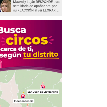
Mackeily Luján RESPONDE tras
ser tildada de 'apañadora' por
su REACCIÓN al ver LLORAR a
Naldy Saldaña tras acoso: "No
sabía la magnitud"