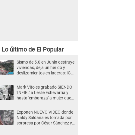
Lo último de El Popular
Sismo de 5.0 en Junín destruye
viviendas, deja un herido y
deslizamientos en laderas: IGP
alerta sobre posibles réplicas
Mark Vito es grabado SIENDO
'INFIEL' a Leslie Echevarría y
hasta 'embaraza' a mujer que
sería su AMANTE: "¡Eres un
desgraciado! "
Exponen NUEVO VIDEO donde
Naldy Saldaña es tomada por
sorpresa por César Sánchez y
ella evidencia su REACCIÓN: Le
agarró la mano