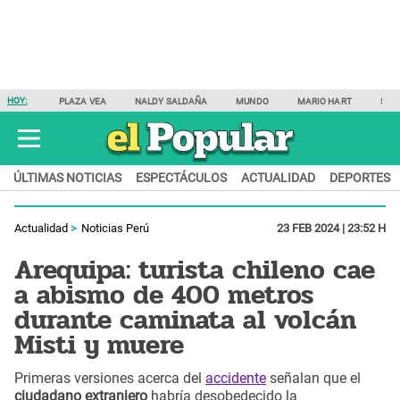
HOY:
PLAZA VEA
NALDY SALDAÑA
MUNDO
MARIO HART
SAM
ÚLTIMAS NOTICIAS
ESPECTÁCULOS
ACTUALIDAD
DEPORTES
Actualidad
Noticias Perú
23 FEB 2024 | 23:52 H
Arequipa: turista chileno cae
a abismo de 400 metros
durante caminata al volcán
Misti y muere
Primeras versiones acerca del
accidente
señalan que el
ciudadano extranjero
habría desobedecido la