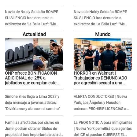
'acto bochornoso': "No es justo
'acto bochornoso': "No es justo
atacar a otra mujer"
atacar a otra mujer"
Novio de Naldy Saldaña ROMPE
Novio de Naldy Saldaña ROMPE
SU SILENCIO tras denuncia a
SU SILENCIO tras denuncia a
exdirector de 'La Bella Luz': "Me
exdirector de 'La Bella Luz': "Me
basta con que ella esté bien"
basta con que ella esté bien"
Actualidad
Mundo
ONP ofrece BONIFICACIÓN
HORROR en Walmart |
ADICIONAL del 25% a
Trabajador es DENUNCIADO
jubilados que cumplan este
por agresión sexual a una
REQUISITO: revisa si accedes
cliente y su respuesta
aquí
INDIGNÓ A TODOS
Simone Biles llega a Lima 2027 y
ALERTA CONDUCTORES | Nueva
deja mensaje a jóvenes atletas:
York, Los Ángeles y Houston
“Diviértanse y abracen el camino”
ordenan PROHIBIR LICENCIAS a
quienes no presenten ESTE
DOCUMENTO
Familias afectadas por sismo en
La PEOR NOTICIA para inmigrantes
Junín podrán obtener títulos de
| Nueva York permitirá que agentes
propiedad tras importante acuerdo
del ICE si puedan CUBRIRSE EL