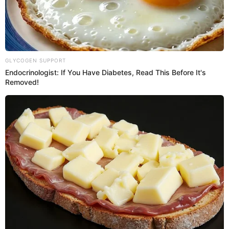
El domingo pasado, los criminales cumplieron su amenaza
al hacer estallar un explosivo fuera de la panadería
alquilada por la familia.
El incidente causó daños en las
estanterías de vidrio y en parte de las rejas de la puerta del
local. En la nota dejada en el lugar, se exigía colaboración
bajo la amenaza de más acciones violentas, junto con un
número de teléfono.
PUEDES VER: