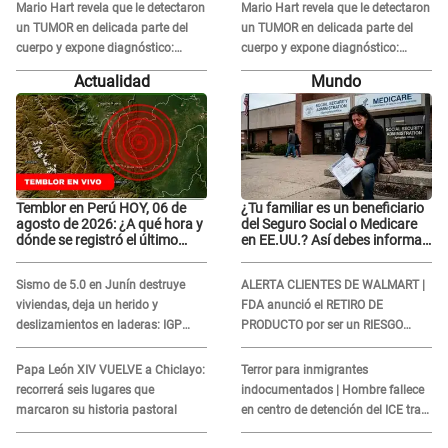
Mario Hart revela que le detectaron
Mario Hart revela que le detectaron
un TUMOR en delicada parte del
un TUMOR en delicada parte del
cuerpo y expone diagnóstico:
cuerpo y expone diagnóstico:
"Dolores muy fuertes..."
"Dolores muy fuertes..."
Actualidad
Mundo
Temblor en Perú HOY, 06 de
¿Tu familiar es un beneficiario
agosto de 2026: ¿A qué hora y
del Seguro Social o Medicare
dónde se registró el último
en EE.UU.? Así debes informar
sismo, según IGP?
sobre su muerte para EVITAR
COBROS
Sismo de 5.0 en Junín destruye
ALERTA CLIENTES DE WALMART |
viviendas, deja un herido y
FDA anunció el RETIRO DE
deslizamientos en laderas: IGP
PRODUCTO por ser un RIESGO
alerta sobre posibles réplicas
MORTAL para consumidores: ¿Cuál
es?
Papa León XIV VUELVE a Chiclayo:
Terror para inmigrantes
recorrerá seis lugares que
indocumentados | Hombre fallece
marcaron su historia pastoral
en centro de detención del ICE tras
sufrir una "emergencia médica"