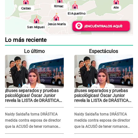
Lo más reciente
Lo último
Espectáculos
¡Buses separados y pruebas
¡Buses separados y pruebas
psicológicas! Óscar Junior
psicológicas! Óscar Junior
revela la LISTA de DRÁSTICAS
revela la LISTA de DRÁSTICAS
medidas para prevenir acoso
medidas para prevenir acoso
en 'La Bella Luz' tras caso
en 'La Bella Luz' tras caso
Naldy Saldaña toma DRÁSTICA
Naldy Saldaña toma DRÁSTICA
Naldy Saldaña
Naldy Saldaña
medida contra esposa de director
medida contra esposa de director
que la ACUSÓ de tener romance
que la ACUSÓ de tener romance
con él: "Muy triste..."
con él: "Muy triste..."