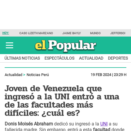
HOY:
CASO LIZETH MARZANO
JAIME BAYLY
MUNDO
JEFFERSON F
ÚLTIMAS NOTICIAS
ESPECTÁCULOS
ACTUALIDAD
DEPORTES
Actualidad
Noticias Perú
19 FEB 2024 | 23:29 H
Joven de Venezuela que
ingresó a la UNI entró a una
de las facultades más
difíciles: ¿cuál es?
Donis Moisés Abraham
dedicó su ingresó a la
UNI
a su
fallecida madre. Sin embargo, entró a esta
facultad
donde