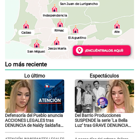
Lo más reciente
Lo último
Espectáculos
Defensoría del Pueblo anuncia
Del Barrio Producciones
ACCIONES LEGALES tras
SUSPENDE la serie ‘La Bella
DENUNCIA de Naldy Saldaña
Luz’ tras GRAVE DENUNCIA
contra director de La Bella Luz:
contra el director musical
"El sistema de justicia..."
César Sánchez Chavesta: "No