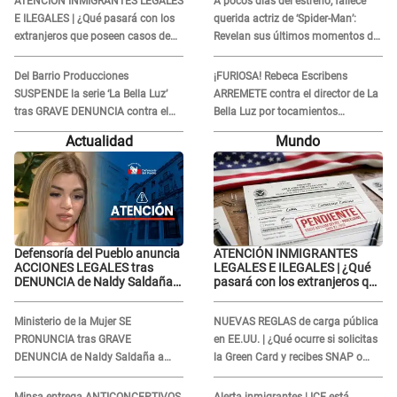
ATENCIÓN INMIGRANTES LEGALES
A pocos días del estreno, fallece
podemos..."
E ILEGALES | ¿Qué pasará con los
querida actriz de ‘Spider-Man’:
extranjeros que poseen casos de
Revelan sus últimos momentos de
asilo pendientes en agosto 2026?
vida
Del Barrio Producciones
¡FURIOSA! Rebeca Escribens
SUSPENDE la serie ‘La Bella Luz’
ARREMETE contra el director de La
tras GRAVE DENUNCIA contra el
Bella Luz por tocamientos
director musical César Sánchez
indebidos a la exintegrante Naldy
Actualidad
Mundo
Chavesta: "No podemos..."
Saldaña: "Tiene que irse a la cárcel"
Defensoría del Pueblo anuncia
ATENCIÓN INMIGRANTES
ACCIONES LEGALES tras
LEGALES E ILEGALES | ¿Qué
DENUNCIA de Naldy Saldaña
pasará con los extranjeros que
contra director de La Bella Luz:
poseen casos de asilo
"El sistema de justicia..."
pendientes en agosto 2026?
Ministerio de la Mujer SE
NUEVAS REGLAS de carga pública
PRONUNCIA tras GRAVE
en EE.UU. | ¿Qué ocurre si solicitas
DENUNCIA de Naldy Saldaña a
la Green Card y recibes SNAP o
director de orquesta "La Bella Luz"
Medicaid?