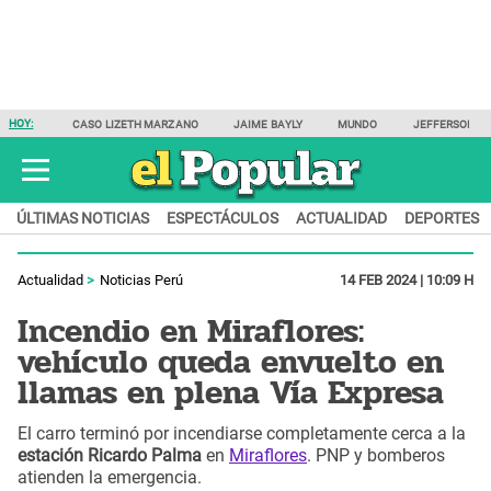
HOY:
CASO LIZETH MARZANO
JAIME BAYLY
MUNDO
JEFFERSON F
ÚLTIMAS NOTICIAS
ESPECTÁCULOS
ACTUALIDAD
DEPORTES
Actualidad
Noticias Perú
14 FEB 2024 | 10:09 H
Incendio en Miraflores:
vehículo queda envuelto en
llamas en plena Vía Expresa
El carro terminó por incendiarse completamente cerca a la
estación Ricardo Palma
en
Miraflores
. PNP y bomberos
atienden la emergencia.