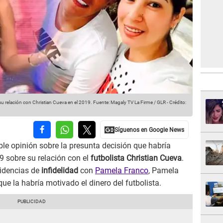
 relación con Christian Cueva en el 2019.
Fuente: Magaly TV La Firme / GLR
-
Crédito:
le opinión sobre la presunta decisión que habría
9 sobre su relación con el
futbolista Christian Cueva
.
videncias de
infidelidad
con
Pamela Franco
, Pamela
que la habría motivado el dinero del futbolista.