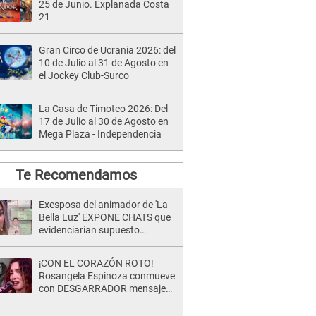
25 de Junio. Explanada Costa
21
Gran Circo de Ucrania 2026: del
10 de Julio al 31 de Agosto en
el Jockey Club-Surco
La Casa de Timoteo 2026: Del
17 de Julio al 30 de Agosto en
Mega Plaza - Independencia
Te Recomendamos
Exesposa del animador de 'La
Bella Luz' EXPONE CHATS que
evidenciarían supuesto
romance clandestino con Naldy
Saldaña, pese a tener pareja
¡CON EL CORAZÓN ROTO!
Rosangela Espinoza conmueve
con DESGARRADOR mensaje
tras terrible pérdida: "Descansa
en paz..."