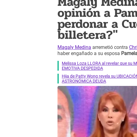
Magaly Medina
opinión a Pam
perdonar a Cu
billetera?"
Magaly Medina
arremetió contra
Chr
haber engañado a su esposa
Pamela
Melissa Loza LLORA al revelar que su M
EMOTIVA DESPEDIDA
Hija de Patty Wong revela su UBICACIÓN
ASTRONÓMICA DEUDA