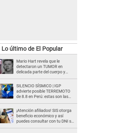
Lo último de El Popular
Mario Hart revela que le
detectaron un TUMOR en
delicada parte del cuerpo y
expone diagnóstico: "Dolores
muy fuertes..."
SILENCIO SÍSMICO | IGP
advierte posible TERREMOTO
de 8.8 en Perú: estas son las
zonas más expuestas
¡Atención afiliados! SIS otorga
beneficio económico y así
puedes consultar con tu DNI si
te corresponde