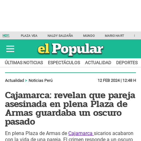
HOY:
PLAZA VEA
NALDY SALDAÑA
MUNDO
MARIO HART
SAM
ÚLTIMAS NOTICIAS
ESPECTÁCULOS
ACTUALIDAD
DEPORTES
Actualidad
Noticias Perú
12 FEB 2024 | 12:48 H
Cajamarca: revelan que pareja
asesinada en plena Plaza de
Armas guardaba un oscuro
pasado
En plena Plaza de Armas de
Cajamarca
sicarios acabaron
con la vida de una pareja. El crimen responde a un oscuro