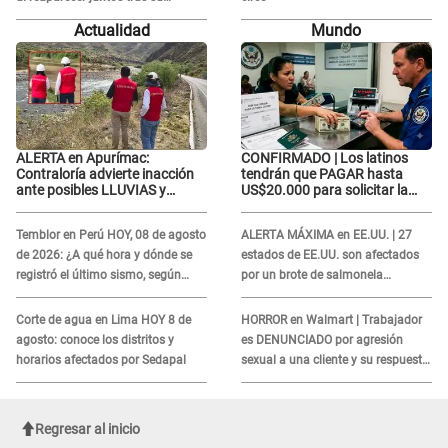
DOLOROSA separación: “Que
Actualidad
Mundo
siempre...”
ALERTA en Apurímac:
CONFIRMADO | Los latinos
Contraloría advierte inacción
tendrán que PAGAR hasta
ante posibles LLUVIAS y
US$20.000 para solicitar la
DESBORDES por El Niño
visa: ¿Perú está incluido?
Temblor en Perú HOY, 08 de agosto
ALERTA MÁXIMA en EE.UU. | 27
de 2026: ¿A qué hora y dónde se
estados de EE.UU. son afectados
registró el último sismo, según
por un brote de salmonela
IGP?
relacionado a un producto MUY
UTILIZADO
Corte de agua en Lima HOY 8 de
HORROR en Walmart | Trabajador
agosto: conoce los distritos y
es DENUNCIADO por agresión
horarios afectados por Sedapal
sexual a una cliente y su respuesta
INDIGNÓ A TODOS
Regresar al inicio