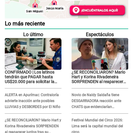
Lo más reciente
Lo último
Espectáculos
CONFIRMADO | Los latinos
¿SE RECONCILIARON? Mario
tendrán que PAGAR hasta
Hart y Korina Rivadeneira
US$20.000 para solicitar la
SORPRENDEN al reaparecer
visa: ¿Perú está incluido?
juntos tras su DOLOROSA
separación: “Que siempre...”
ALERTA en Apurímac: Contraloría
Novio de Naldy Saldaña tiene
advierte inacción ante posibles
DESGARRADORA reacción ante
LLUVIAS y DESBORDES por El Niño
CHATS que evidenciarían
INFIDELIDAD con animador de 'La
Bella Luz': "Se puso..."
¿SE RECONCILIARON? Mario Hart y
Festival Mundial del Circo 2026:
Korina Rivadeneira SORPRENDEN
Lima será la capital mundial del
al reaparecer juntos tras su
circo