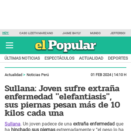
HOY:
CASO LIZETH MARZANO
JAIME BAYLY
MUNDO
JEFFERSON F
ÚLTIMAS NOTICIAS
ESPECTÁCULOS
ACTUALIDAD
DEPORTES
Actualidad
Noticias Perú
01 FEB 2024 | 14:10 H
Sullana: Joven sufre extraña
enfermedad "elefantiasis",
sus piernas pesan más de 10
kilos cada una
Sullana
. Un joven padece de una
extraña enfermedad
que
ha
hinchado sus piernas
extremadamente y “el peso lo ha