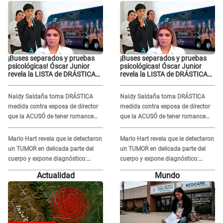
¡Buses separados y pruebas
¡Buses separados y pruebas
psicológicas! Óscar Junior
psicológicas! Óscar Junior
revela la LISTA de DRÁSTICAS
revela la LISTA de DRÁSTICAS
medidas para prevenir acoso
medidas para prevenir acoso
en 'La Bella Luz' tras caso
en 'La Bella Luz' tras caso
Naldy Saldaña toma DRÁSTICA
Naldy Saldaña toma DRÁSTICA
Naldy Saldaña
Naldy Saldaña
medida contra esposa de director
medida contra esposa de director
que la ACUSÓ de tener romance
que la ACUSÓ de tener romance
con él: "Muy triste..."
con él: "Muy triste..."
Mario Hart revela que le detectaron
Mario Hart revela que le detectaron
un TUMOR en delicada parte del
un TUMOR en delicada parte del
cuerpo y expone diagnóstico:
cuerpo y expone diagnóstico:
"Dolores muy fuertes..."
"Dolores muy fuertes..."
Actualidad
Mundo