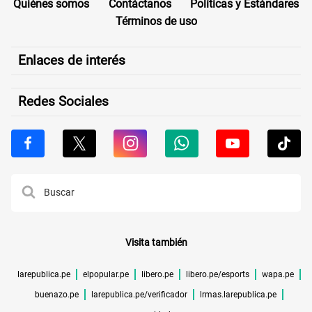
Quiénes somos
Contáctanos
Políticas y Estándares
Términos de uso
Enlaces de interés
Redes Sociales
Visita también
larepublica.pe
elpopular.pe
libero.pe
libero.pe/esports
wapa.pe
buenazo.pe
larepublica.pe/verificador
lrmas.larepublica.pe