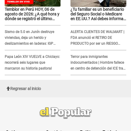
Temblor en Perú HOY, 06 de
¿Tu familiar es un beneficiario
agosto de 2026: ¿A qué hora y
del Seguro Social o Medicare
dónde se registró el último
en EE.UU.? Así debes informar
sismo, según IGP?
sobre su muerte para EVITAR
COBROS
Sismo de 5.0 en Junín destruye
ALERTA CLIENTES DE WALMART |
viviendas, deja un herido y
FDA anunció el RETIRO DE
deslizamientos en laderas: IGP
PRODUCTO por ser un RIESGO
alerta sobre posibles réplicas
MORTAL para consumidores: ¿Cuál
es?
Papa León XIV VUELVE a Chiclayo:
Terror para inmigrantes
recorrerá seis lugares que
indocumentados | Hombre fallece
marcaron su historia pastoral
en centro de detención del ICE tras
sufrir una "emergencia médica"
Regresar al inicio