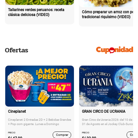
Tallarines verdes peruanos: receta
Cómo preparar un arroz con poll
clásica deliciosa (VIDEO)
tradicional riquísimo (VIDEO)
Ofertas
Cineplanet
GRAN CIRCO DE UCRANIA
Cineplanet: 2 Entradas 2D + 2 Bebidas Grandes
Gran Circo de Ucrania 2026: del 10 de Juli
+ Pop corn gigante. Lunes a Domingo
31 de Agosto en el Jockey Club-Surco
PRECIO
PRECIO
Comprar
Comp