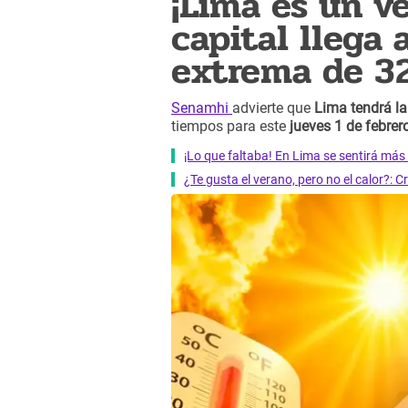
¡Lima es un v
capital llega
extrema de 32
Senamhi
advierte que
Lima tendrá l
tiempos para este
jueves 1 de febrero
¡Lo que faltaba! En Lima se sentirá más 
¿Te gusta el verano, pero no el calor?: 