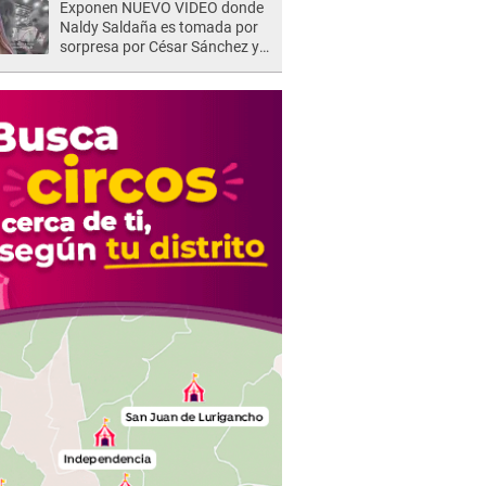
Exponen NUEVO VIDEO donde
Naldy Saldaña es tomada por
sorpresa por César Sánchez y
ella evidencia su REACCIÓN: Le
agarró la mano