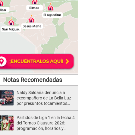
Notas Recomendadas
Naldy Saldaña denuncia a
excompañero de La Bella Luz
por presuntos tocamientos
indebidos e intento de besarla
Partidos de Liga 1 en la fecha 4
del Torneo Clausura 2026:
programación, horarios y
dónde ver