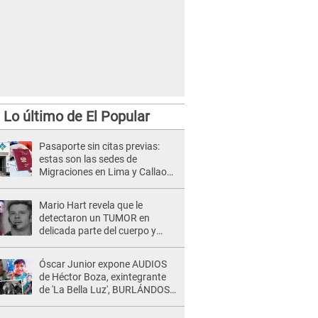
Lo último de El Popular
Pasaporte sin citas previas:
estas son las sedes de
Migraciones en Lima y Callao
donde puedes tramitar el
documento
Mario Hart revela que le
detectaron un TUMOR en
delicada parte del cuerpo y
expone diagnóstico: "Dolores
muy fuertes..."
Óscar Junior expone AUDIOS
de Héctor Boza, exintegrante
de 'La Bella Luz', BURLÁNDOSE
de Anely Dávila tras acusarlo
de maltrato: "Grábame..."