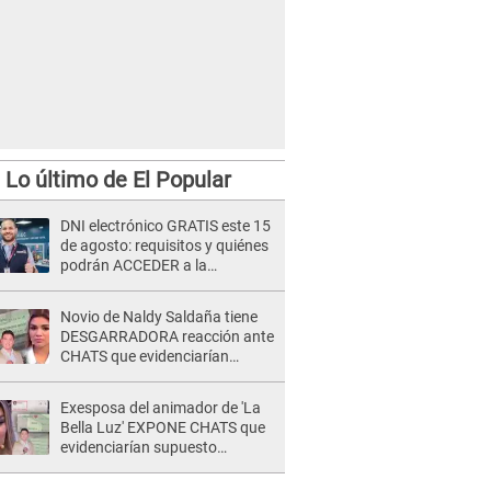
Lo último de El Popular
DNI electrónico GRATIS este 15
de agosto: requisitos y quiénes
podrán ACCEDER a la
campaña
Novio de Naldy Saldaña tiene
DESGARRADORA reacción ante
CHATS que evidenciarían
INFIDELIDAD con animador de
'La Bella Luz': "Se puso..."
Exesposa del animador de 'La
Bella Luz' EXPONE CHATS que
evidenciarían supuesto
romance clandestino con Naldy
Saldaña, pese a tener pareja