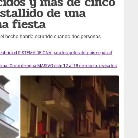
ecidos y más de cinco
stallido de una
a fiesta
, el hecho habría ocurrido cuando dos personas
rirá el SISTEMA DE GNV para los grifos del país según el
ma! Corte de agua MASIVO este 12 al 18 de marzo: revisa los