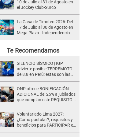
10 de Julio al 31 de Agosto en
el Jockey Club-Surco
La Casa de Timoteo 2026: Del
17 de Julio al 30 de Agosto en
Mega Plaza - Independencia
Te Recomendamos
SILENCIO SÍSMICO | IGP
advierte posible TERREMOTO
de 8.8 en Perú: estas son las
zonas más expuestas
ONP ofrece BONIFICACIÓN
ADICIONAL del 25% a jubilados
que cumplan este REQUISITO:
revisa si accedes aquí
Voluntariado Lima 2027:
¿Cómo postular?, requisitos y
beneficios para PARTICIPAR en
los Juegos Panamericanos