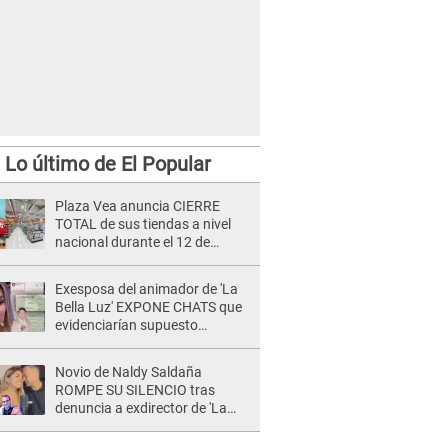
Lo último de El Popular
Plaza Vea anuncia CIERRE
TOTAL de sus tiendas a nivel
nacional durante el 12 de
agosto por este MOTIVO
Exesposa del animador de 'La
Bella Luz' EXPONE CHATS que
evidenciarían supuesto
romance clandestino con Naldy
Saldaña, pese a tener pareja
Novio de Naldy Saldaña
ROMPE SU SILENCIO tras
denuncia a exdirector de 'La
Bella Luz': "Me basta con que
ella esté bien"