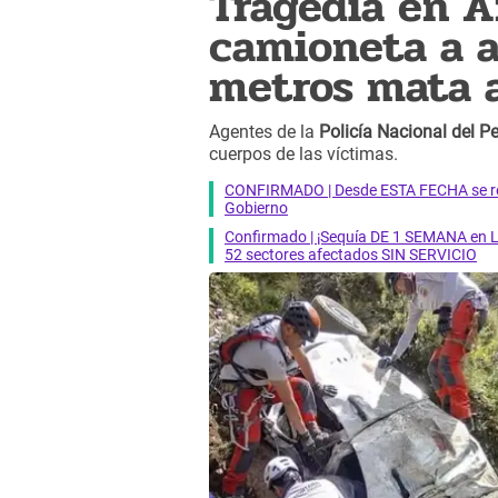
Tragedia en Á
camioneta a 
metros mata a
Agentes de la
Policía Nacional del P
cuerpos de las víctimas.
CONFIRMADO | Desde ESTA FECHA se reab
Gobierno
Confirmado | ¡Sequía DE 1 SEMANA en Li
52 sectores afectados SIN SERVICIO