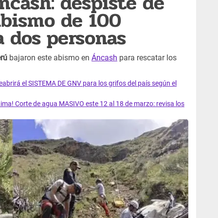
ncash: despiste de
abismo de 100
 dos personas
erú
bajaron este abismo en
Áncash
para rescatar los
rirá el SISTEMA DE GNV para los grifos del país según el
ma! Corte de agua MASIVO este 12 al 18 de marzo: revisa los