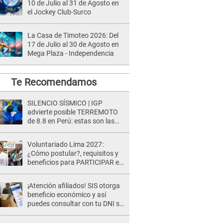
10 de Julio al 31 de Agosto en
el Jockey Club-Surco
La Casa de Timoteo 2026: Del
17 de Julio al 30 de Agosto en
Mega Plaza - Independencia
Te Recomendamos
SILENCIO SÍSMICO | IGP
advierte posible TERREMOTO
de 8.8 en Perú: estas son las
zonas más expuestas
Voluntariado Lima 2027:
¿Cómo postular?, requisitos y
beneficios para PARTICIPAR en
los Juegos Panamericanos
¡Atención afiliados! SIS otorga
beneficio económico y así
puedes consultar con tu DNI si
te corresponde