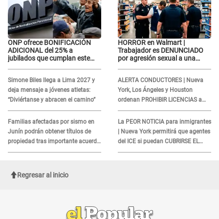
ONP ofrece BONIFICACIÓN
HORROR en Walmart |
ADICIONAL del 25% a
Trabajador es DENUNCIADO
jubilados que cumplan este
por agresión sexual a una
REQUISITO: revisa si accedes
cliente y su respuesta
aquí
INDIGNÓ A TODOS
Simone Biles llega a Lima 2027 y
ALERTA CONDUCTORES | Nueva
deja mensaje a jóvenes atletas:
York, Los Ángeles y Houston
“Diviértanse y abracen el camino”
ordenan PROHIBIR LICENCIAS a
quienes no presenten ESTE
DOCUMENTO
Familias afectadas por sismo en
La PEOR NOTICIA para inmigrantes
Junín podrán obtener títulos de
| Nueva York permitirá que agentes
propiedad tras importante acuerdo
del ICE si puedan CUBRIRSE EL
de Cofopri
ROSTRO
Regresar al inicio