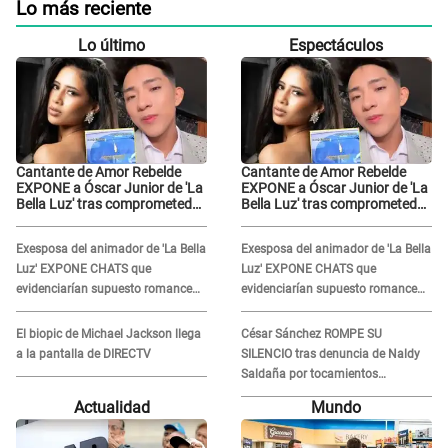
Lo más reciente
Lo último
Espectáculos
Cantante de Amor Rebelde
Cantante de Amor Rebelde
EXPONE a Óscar Junior de 'La
EXPONE a Óscar Junior de 'La
Bella Luz' tras comprometedor
Bella Luz' tras comprometedor
video y detalla
video y detalla
DESAGRADABLE momento:
DESAGRADABLE momento:
Exesposa del animador de 'La Bella
Exesposa del animador de 'La Bella
"Me hizo sentir incómoda"
"Me hizo sentir incómoda"
Luz' EXPONE CHATS que
Luz' EXPONE CHATS que
evidenciarían supuesto romance
evidenciarían supuesto romance
clandestino con Naldy Saldaña,
clandestino con Naldy Saldaña,
pese a tener pareja
pese a tener pareja
El biopic de Michael Jackson llega
César Sánchez ROMPE SU
a la pantalla de DIRECTV
SILENCIO tras denuncia de Naldy
Saldaña por tocamientos
indebidos: "Pido respetar la
Actualidad
Mundo
presunción de inocencia"