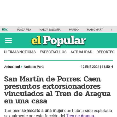
HOY:
PLAZA VEA
NALDY SALDAÑA
MUNDO
MARIO HART
SAM
ÚLTIMAS NOTICIAS
ESPECTÁCULOS
ACTUALIDAD
DEPORTES
Actualidad
Noticias Perú
12 ENE 2024 | 16:50 H
San Martín de Porres: Caen
presuntos extorsionadores
vinculados al Tren de Aragua
en una casa
También
se rescató a una mujer
que habría sido explotada
sexualmente por esta facción del
Tren de Aragua.