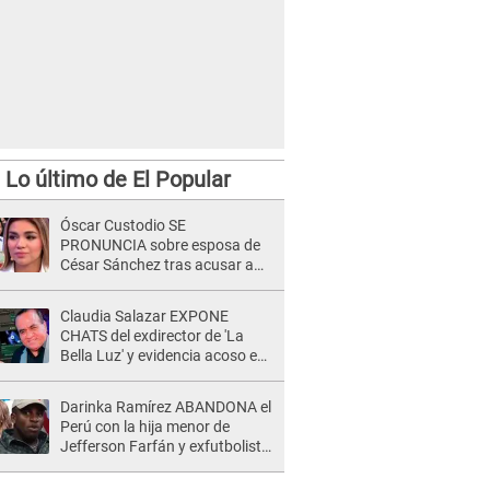
Lo último de El Popular
Óscar Custodio SE
PRONUNCIA sobre esposa de
César Sánchez tras acusar a
Naldy Saldaña de ser PAREJA
del músico: "Lo dejo en manos
Claudia Salazar EXPONE
de la justicia"
CHATS del exdirector de 'La
Bella Luz' y evidencia acoso e
insistencia: "Vas a estar
conmigo, no pasa nada"
Darinka Ramírez ABANDONA el
Perú con la hija menor de
Jefferson Farfán y exfutbolista
REACCIONA: "A ti que..."