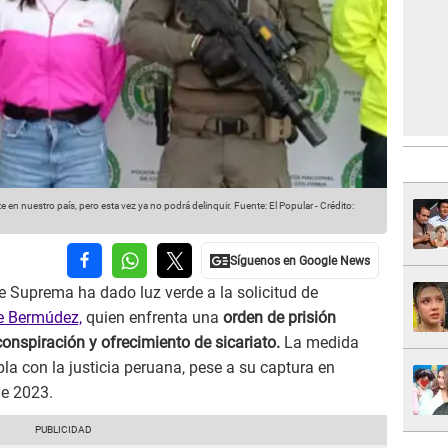
 en nuestro país, pero esta vez ya no podrá delinquir.
Fuente: El Popular
-
Crédito:
e Suprema ha dado luz verde a la solicitud de
e Bermúdez,
quien enfrenta una
orden de prisión
onspiración y ofrecimiento de sicariato.
La medida
a con la justicia peruana, pese a su captura en
de 2023.