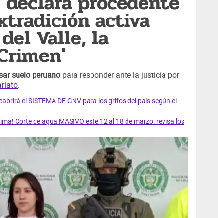
l declara procedente
xtradición activa
del Valle, la
 Crimen'
sar suelo peruano
para responder ante la justicia por
ariato
.
rirá el SISTEMA DE GNV para los grifos del país según el
ma! Corte de agua MASIVO este 12 al 18 de marzo: revisa los