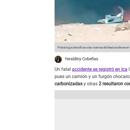
Policía logra identificar a las víctimas del fatal accidente en
Yeraldiny Cobeñas
Un fatal
accidente se registró en Ica
l
pues un camión y un furgón chocaro
carbonizadas
y otras
2 resultaron co