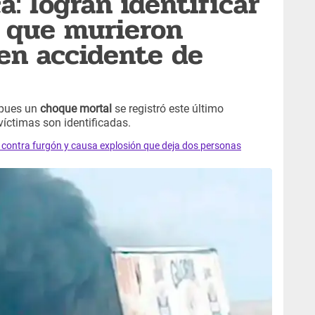
a: logran identificar
s que murieron
en accidente de
pues un
choque mortal
se registró este último
víctimas son identificadas.
a contra furgón y causa explosión que deja dos personas