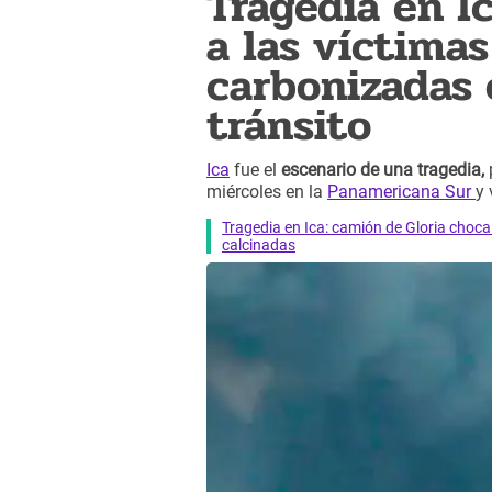
Tragedia en Ic
a las víctima
carbonizadas 
tránsito
Ica
fue el
escenario de una tragedia,
miércoles en la
Panamericana Sur
y 
Tragedia en Ica: camión de Gloria choc
calcinadas