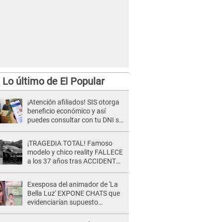
Lo último de El Popular
¡Atención afiliados! SIS otorga
beneficio económico y así
puedes consultar con tu DNI si
te corresponde
¡TRAGEDIA TOTAL! Famoso
modelo y chico reality FALLECE
a los 37 años tras ACCIDENTE
durante la grabación de un
comercial
Exesposa del animador de 'La
Bella Luz' EXPONE CHATS que
evidenciarían supuesto
romance clandestino con Naldy
Saldaña, pese a tener pareja