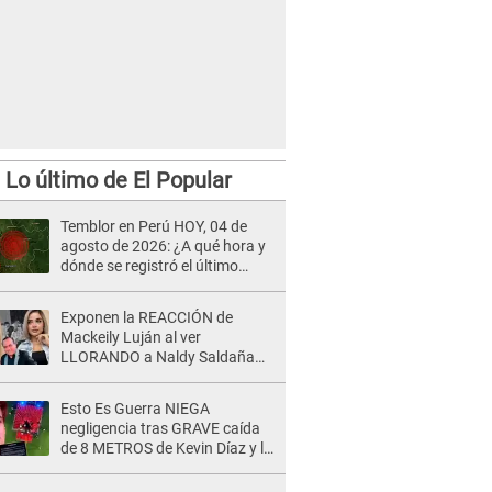
Lo último de El Popular
Temblor en Perú HOY, 04 de
agosto de 2026: ¿A qué hora y
dónde se registró el último
sismo, según IGP?
Exponen la REACCIÓN de
Mackeily Luján al ver
LLORANDO a Naldy Saldaña
tras AGRESIÓN de director de
'La Bella Luz': Esto hizo
Esto Es Guerra NIEGA
negligencia tras GRAVE caída
de 8 METROS de Kevin Díaz y lo
SEÑALAN: "No adoptó la
postura correcta"