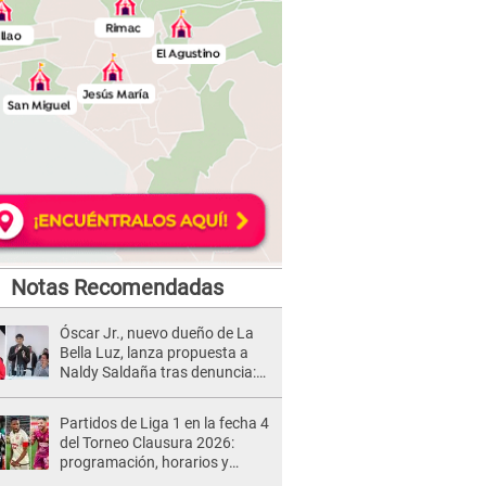
Notas Recomendadas
Óscar Jr., nuevo dueño de La
Bella Luz, lanza propuesta a
Naldy Saldaña tras denuncia:
“Va a haber otro tipo de ley”
Partidos de Liga 1 en la fecha 4
del Torneo Clausura 2026:
programación, horarios y
dónde ver