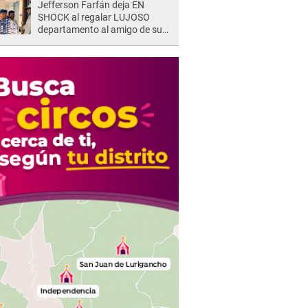
Jefferson Farfán deja EN
SHOCK al regalar LUJOSO
departamento al amigo de su
hijo y lo HUNDEN en redes: "A
su hija se lo negó"