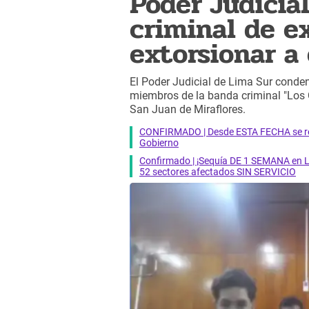
Poder Judicia
criminal de e
extorsionar a
El Poder Judicial de Lima Sur conden
miembros de la banda criminal "Los 
San Juan de Miraflores.
CONFIRMADO | Desde ESTA FECHA se reab
Gobierno
Confirmado | ¡Sequía DE 1 SEMANA en Li
52 sectores afectados SIN SERVICIO