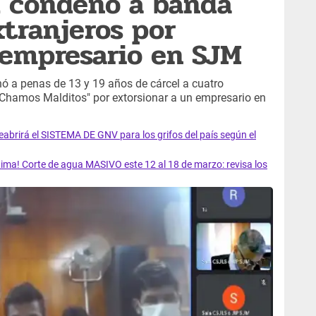
l condenó a banda
xtranjeros por
 empresario en SJM
ó a penas de 13 y 19 años de cárcel a cuatro
Chamos Malditos" por extorsionar a un empresario en
rirá el SISTEMA DE GNV para los grifos del país según el
ma! Corte de agua MASIVO este 12 al 18 de marzo: revisa los