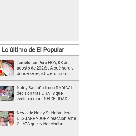
Lo último de El Popular
Temblor en Perú HOY, 08 de
agosto de 2026: ¿A qué hora y
dónde se registró el último
sismo, según IGP?
Naldy Saldaña toma RADICAL
decisión tras CHATS que
evidenciarían INFIDELIDAD a
su novio con animador de 'La
Bella Luz': "Un día..."
Novio de Naldy Saldaña tiene
DESGARRADORA reacción ante
CHATS que evidenciarían
INFIDELIDAD con animador de
'La Bella Luz': "Se puso..."