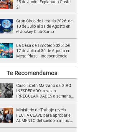
25 de Junio. Explanada Costa
21
Gran Circo de Ucrania 2026: del
10 de Julio al 31 de Agosto en
el Jockey Club-Surco
La Casa de Timoteo 2026: Del
17 de Julio al 30 de Agosto en
Mega Plaza - Independencia
Te Recomendamos
Caso Lizeth Marzano da GIRO
INESPERADO: revelan
IRREGULARIDADES a semanas
de la audiencia clave de Adrían
Villar
Ministerio de Trabajo revela
FECHA CLAVE para aprobar el
AUMENTO del sueldo mínimo:
"Tenemos que activar..."