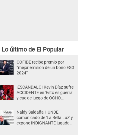
Lo último de El Popular
COFIDE recibe premio por
“mejor emisión de un bono ESG
2024”
¡ESCÁNDALO! Kevin Díaz sufre
ACCIDENTE en 'Esto es guerra'
y cae de juego de OCHO
METROS de altura: "La
colchoneta se rompe..."
Naldy Saldaña HUNDE
comunicado de 'La Bella Luz' y
expone INDIGNANTE jugada
para DEFENDER a director:
"Que he tenido algo..."