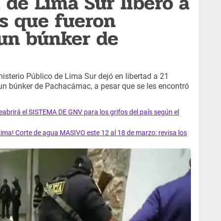
 de Lima Sur liberó a
os que fueron
un búnker de
inisterio Público de Lima Sur dejó en libertad a 21
 un búnker de Pachacámac, a pesar que se les encontró
rirá el SISTEMA DE GNV para los grifos del país según el
ma! Corte de agua MASIVO este 12 al 18 de marzo: revisa los