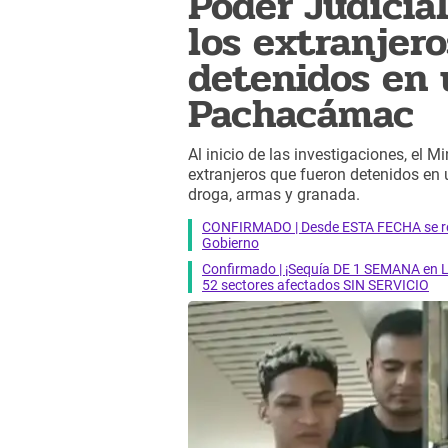
Poder Judicial
los extranjer
detenidos en 
Pachacámac
Al inicio de las investigaciones, el M
extranjeros que fueron detenidos en
droga, armas y granada.
CONFIRMADO | Desde ESTA FECHA se reab
Gobierno
Confirmado | ¡Sequía DE 1 SEMANA en Li
52 sectores afectados SIN SERVICIO