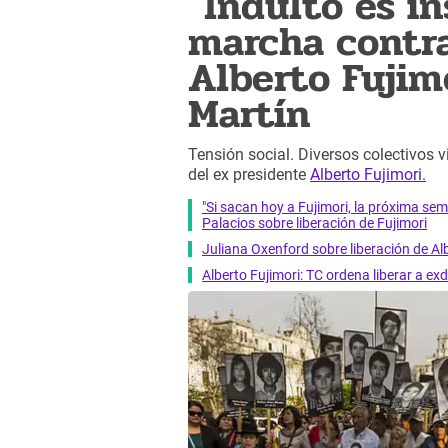
"Indulto es in
marcha contra
Alberto Fujim
Martín
Tensión social. Diversos colectivos 
del ex presidente
Alberto Fujimori.
"Si sacan hoy a Fujimori, la próxima se
Palacios sobre liberación de Fujimori
Juliana Oxenford sobre liberación de Alb
Alberto Fujimori: TC ordena liberar a ex