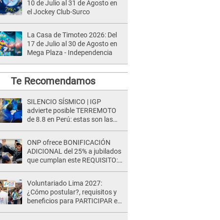
10 de Julio al 31 de Agosto en
el Jockey Club-Surco
La Casa de Timoteo 2026: Del
17 de Julio al 30 de Agosto en
Mega Plaza - Independencia
Te Recomendamos
SILENCIO SÍSMICO | IGP
advierte posible TERREMOTO
de 8.8 en Perú: estas son las
zonas más expuestas
ONP ofrece BONIFICACIÓN
ADICIONAL del 25% a jubilados
que cumplan este REQUISITO:
revisa si accedes aquí
Voluntariado Lima 2027:
¿Cómo postular?, requisitos y
beneficios para PARTICIPAR en
los Juegos Panamericanos