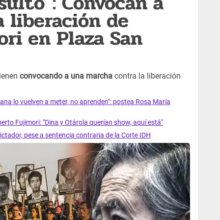
sulto": Convocan a
 liberación de
ori en Plaza San
vienen
convocando a una marcha
contra la liberación
mana lo vuelven a meter, no aprenden": postea Rosa María
erto Fujimori: "Dina y Otárola querían show, aquí está"
dictador, pese a sentencia contraria de la Corte IDH