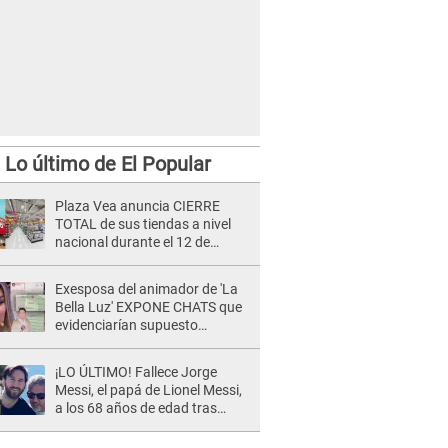
Lo último de El Popular
Plaza Vea anuncia CIERRE
TOTAL de sus tiendas a nivel
nacional durante el 12 de
agosto por este MOTIVO
Exesposa del animador de 'La
Bella Luz' EXPONE CHATS que
evidenciarían supuesto
romance clandestino con Naldy
Saldaña, pese a tener pareja
¡LO ÚLTIMO! Fallece Jorge
Messi, el papá de Lionel Messi,
a los 68 años de edad tras
atravesar larga enfermedad