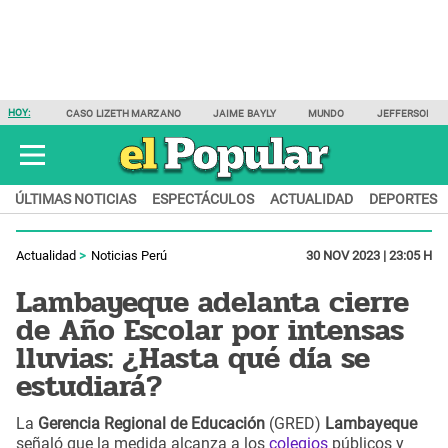
HOY:
CASO LIZETH MARZANO
JAIME BAYLY
MUNDO
JEFFERSON F
ÚLTIMAS NOTICIAS
ESPECTÁCULOS
ACTUALIDAD
DEPORTES
Actualidad
Noticias Perú
30 NOV 2023 | 23:05 H
Lambayeque adelanta cierre
de Año Escolar por intensas
lluvias: ¿Hasta qué día se
estudiará?
La
Gerencia Regional de Educación
(GRED)
Lambayeque
señaló que la medida alcanza a los
colegios
públicos y