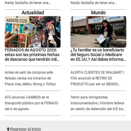
Naldy Saldaña de tener una
Naldy Saldaña de tener una
relación con él y otros integrantes
relación con él y otros integrantes
Actualidad
Mundo
FERIADOS de AGOSTO 2026:
¿Tu familiar es un beneficiario
estas son las próximas fechas
del Seguro Social o Medicare
de descanso que tendrán miles
en EE.UU.? Así debes informar
de peruanos
sobre su muerte para EVITAR
COBROS
Antes de salir de compras este
ALERTA CLIENTES DE WALMART |
feriado, revisa los horarios de
FDA anunció el RETIRO DE
Plaza Vea, Metro, Wong y Tottus
PRODUCTO por ser un RIESGO
MORTAL para consumidores: ¿Cuál
es?
ATU anuncia CAMBIOS en el
Terror para inmigrantes
transporte público por el FERIADO
indocumentados | Hombre fallece
del 6 de agosto
en centro de detención del ICE tras
sufrir una "emergencia médica"
Regresar al inicio