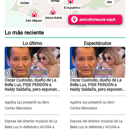
Lo más reciente
Lo último
Espectáculos
Óscar Custodio, dueño de La
Óscar Custodio, dueño de La
Bella Luz, PIDE PERDÓN a
Bella Luz, PIDE PERDÓN a
Naldy Saldaña, pero exponen
Naldy Saldaña, pero exponen
audio donde le reclama por
audio donde le reclama por
VIDEOS: "No hay necesidad de
VIDEOS: "No hay necesidad de
Agatha Lys presentó su libro
Agatha Lys presentó su libro
grabar"
grabar"
Cartas Marcadas
Cartas Marcadas
Esposa del director musical de La
Esposa del director musical de La
Bella Luz lo defiende y ACUSA a
Bella Luz lo defiende y ACUSA a